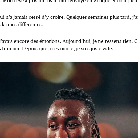
. Mon rêve a pris fin. Ils m’ont renvoyé en Afrique et on a ple
qui n’a jamais cessé d’y croire. Quelques semaines plus tard, j’a
 larmes différentes.
 j’avais encore des émotions. Aujourd’hui, je ne ressens rien. C
 humain. Depuis que tu es morte, je suis juste vide.