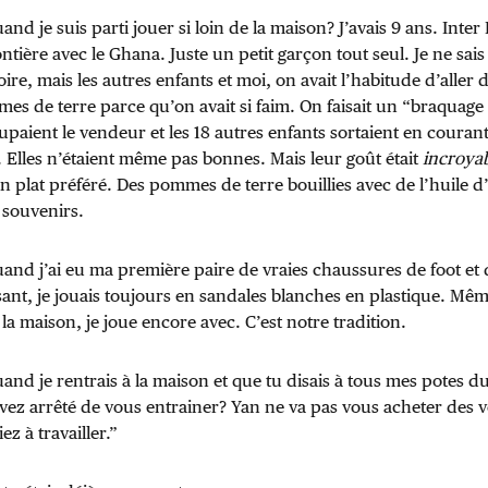
and je suis parti jouer si loin de la maison? J’avais 9 ans. Int
ontière avec le Ghana. Juste un petit garçon tout seul. Je ne sais p
oire, mais les autres enfants et moi, on avait l’habitude d’aller d
es de terre parce qu’on avait si faim. On faisait un “braquage
paient le vendeur et les 18 autres enfants sortaient en couran
Elles n’étaient même pas bonnes. Mais leur goût était
incroya
n plat préféré. Des pommes de terre bouillies avec de l’huile d’
 souvenirs.
uand j’ai eu ma première paire de vraies chaussures de foot et
ant, je jouais toujours en sandales blanches en plastique. Mê
la maison, je joue encore avec. C’est notre tradition.
and je rentrais à la maison et que tu disais à tous mes potes du
ez arrêté de vous entrainer? Yan ne va pas vous acheter des voi
z à travailler.”