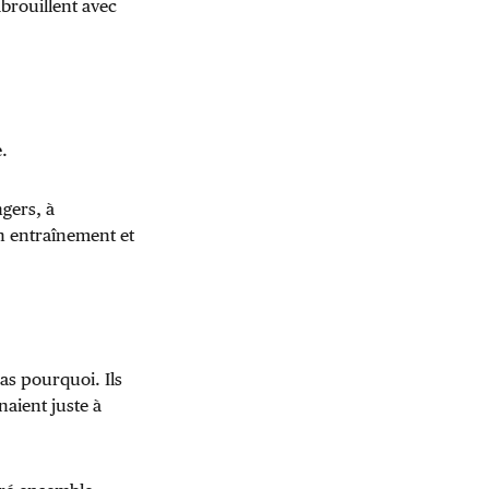
embrouillent avec
.
gers, à
n entraînement et
as pourquoi. Ils
aient juste à