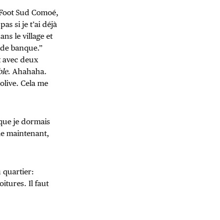
er Foot Sud Comoé,
as si je t’ai déjà
ans le village et
 de banque.”
t avec deux
ble
. Ahahaha.
olive. Cela me
 que je dormais
me maintenant,
 quartier:
tures. Il faut