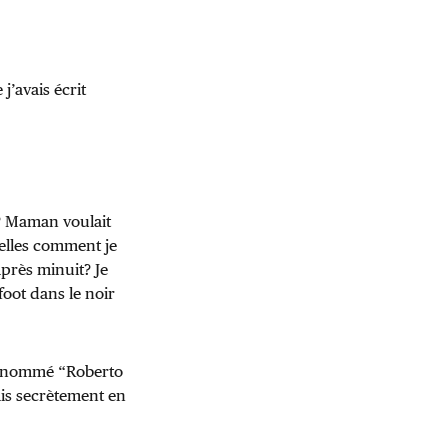
j’avais écrit
? Maman voulait
pelles comment je
après minuit? Je
foot dans le noir
surnommé “Roberto
ais secrètement en