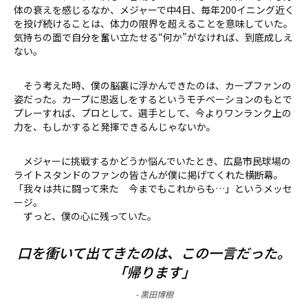
体の衰えを感じるなか、メジャーで中4日、毎年200イニング近く
を投げ続けることは、体力の限界を超えることを意味していた。
気持ちの面で自分を奮い立たせる“何か”がなければ、到底成しえ
ない。
そう考えた時、僕の脳裏に浮かんできたのは、カープファンの
姿だった。カープに恩返しをするというモチベーションのもとで
プレーすれば、プロとして、選手として、今よりワンランク上の
力を、もしかすると発揮できるんじゃないか――。
メジャーに挑戦するかどうか悩んでいたとき、広島市民球場の
ライトスタンドのファンの皆さんが僕に掲げてくれた横断幕。
「我々は共に闘って来た 今までもこれからも…」というメッセ
ージ。
ずっと、僕の心に残っていた。
口を衝いて出てきたのは、この一言だった。
「帰ります」
-
黒田博樹