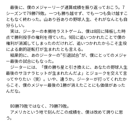
最後に、僕のメジャーリーグ通算成績を振り返っておこう。7
シーズンで79勝79敗。一つも勝ち越せず、でも一つも負け越すこ
ともなく終わった。山あり谷ありの野球人生、それがなんとも自
分らしい。
実は、ジーターの本拠地ラストゲーム、僕は8回に降板した時
点で勝利投手の権利を得ていた。9回に追いつかれたことで僕の
権利が消滅してしまったのだけれど、追いつかれたからこそ主役
による劇的逆転打が生まれたとも言える。
結果的に、あのジーターの“引退試合”が、僕にとってのメジャ
ー最後の試合にもなった。
ジーターには、「僕の勝ち星と引き換えに、あなたの野球人生
最後のサヨナラヒットが生まれたんだよ」とジョークを交えて言
ってやりたい（笑）。いや、違うか。ジーターが打ってくれたか
らこそ、僕のメジャー最後の1勝が消えたことにも価値があった
んだな。
80勝79敗ではなく、79勝79敗。
アメリカという地で刻んだこの成績を、僕は改めて誇りに思
う。