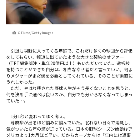
G Fiume/Getty Images
引退も視野に入ってくる年齢で、これだけ多くの球団から評価
をしてもらい、報道に出ていたような大きな契約のオファー
（TPT編集部注・単年20億円以上）もいただいていた。選択肢
を持つことができた自分は、相当な幸せ者だと言っていい。何よ
りメジャーがまだ僕を必要としてくれている、そのことが素直に
うれしかった。
ただ、やはり残された野球人生がそう長くないことを思うと、
何を決め手に選べば良いのか、自分でも分からなくなってしまっ
ていた…。
1分1秒と変わってゆく考え。
蕁麻疹が出るほど悩みに悩んでいた。眠れない日々で消耗し、
気がついたら年の瀬が迫っている。日本の野球シーズン始動はア
メリカより1カ月ほど早い。だからカープからは「年内には返事