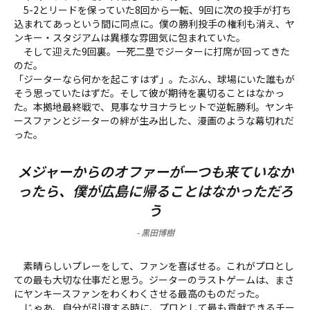
5-2とリードを保っていた8回から一転、9回に次の投手が打ち
込まれてあっという間に同点に。僕の勝利投手の権利も消え、ヤ
ンキー・スタジアムは異様な雰囲気に包まれていた。
そして迎えた9回裏。一死二塁でジーターに打席が回ってきた
のだ。
「ジーターなら何かを起こすはず」。たぶん、球場にいた誰もが
そう思っていたはずだ。そして彼が期待を裏切ることはなかっ
た。本拠地最終戦で、見事なサヨナラヒットで逆転勝利。ヤンキ
ースファンとジーターの絆が生み出した、漫画のような幕切れだ
った。
メジャーからのオファーが一つも来ていなか
ったら、僕が広島に帰ることはなかっただろ
う
-
黒田博樹
素晴らしいプレーをして、ファンを喜ばせる。これがプロとし
ての最も大切な仕事だと思う。ジーターのラストゲームは、まさ
にヤンキースファンをわくわくさせる最高のものだった。
じゃあ、自分が引退する時に、プロとして最も貢献できるチー