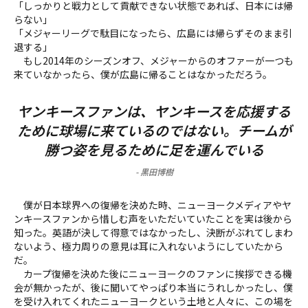
「しっかりと戦力として貢献できない状態であれば、日本には帰
らない」
「メジャーリーグで駄目になったら、広島には帰らずそのまま引
退する」
もし2014年のシーズンオフ、メジャーからのオファーが一つも
来ていなかったら、僕が広島に帰ることはなかっただろう。
ヤンキースファンは、ヤンキースを応援する
ために球場に来ているのではない。チームが
勝つ姿を見るために足を運んでいる
-
黒田博樹
僕が日本球界への復帰を決めた時、ニューヨークメディアやヤ
ンキースファンから惜しむ声をいただいていたことを実は後から
知った。英語が決して得意ではなかったし、決断がぶれてしまわ
ないよう、極力周りの意見は耳に入れないようにしていたから
だ。
カープ復帰を決めた後にニューヨークのファンに挨拶できる機
会が無かったが、後に聞いてやっぱり本当にうれしかったし、僕
を受け入れてくれたニューヨークという土地と人々に、この場を