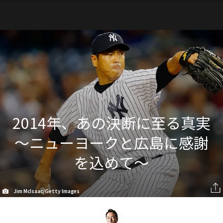
2014年、あの決断に至る真実
～ニューヨークと広島に感謝
を込めて～
Jim McIsaac/Getty Images