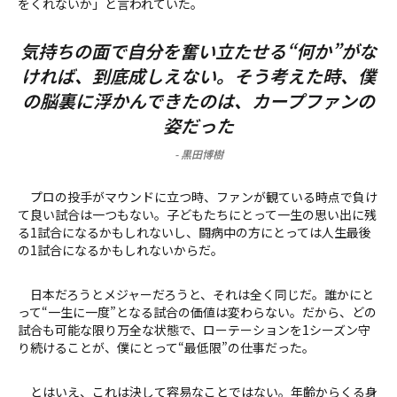
をくれないか」と言われていた。
気持ちの面で自分を奮い立たせる“何か”がな
ければ、到底成しえない。そう考えた時、僕
の脳裏に浮かんできたのは、カープファンの
姿だった
-
黒田博樹
プロの投手がマウンドに立つ時、ファンが観ている時点で負け
て良い試合は一つもない。子どもたちにとって一生の思い出に残
る1試合になるかもしれないし、闘病中の方にとっては人生最後
の1試合になるかもしれないからだ。
日本だろうとメジャーだろうと、それは全く同じだ。誰かにと
って“一生に一度”となる試合の価値は変わらない。だから、どの
試合も可能な限り万全な状態で、ローテーションを1シーズン守
り続けることが、僕にとって“最低限”の仕事だった。
とはいえ、これは決して容易なことではない。年齢からくる身