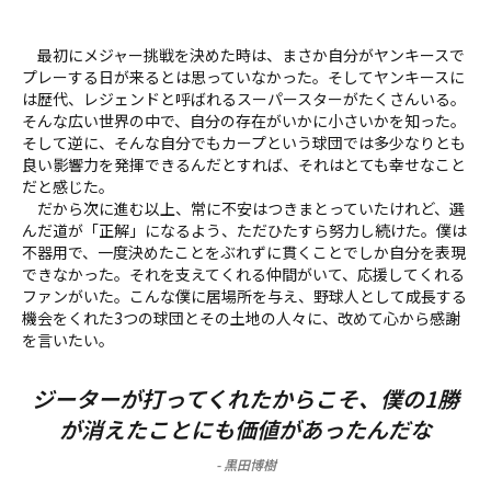
最初にメジャー挑戦を決めた時は、まさか自分がヤンキースで
プレーする日が来るとは思っていなかった。そしてヤンキースに
は歴代、レジェンドと呼ばれるスーパースターがたくさんいる。
そんな広い世界の中で、自分の存在がいかに小さいかを知った。
そして逆に、そんな自分でもカープという球団では多少なりとも
良い影響力を発揮できるんだとすれば、それはとても幸せなこと
だと感じた。
だから次に進む以上、常に不安はつきまとっていたけれど、選
んだ道が「正解」になるよう、ただひたすら努力し続けた。僕は
不器用で、一度決めたことをぶれずに貫くことでしか自分を表現
できなかった。それを支えてくれる仲間がいて、応援してくれる
ファンがいた。こんな僕に居場所を与え、野球人として成長する
機会をくれた3つの球団とその土地の人々に、改めて心から感謝
を言いたい。
ジーターが打ってくれたからこそ、僕の1勝
が消えたことにも価値があったんだな
-
黒田博樹