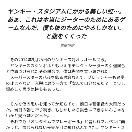
ヤンキー・スタジアムにかかる美しい虹…。
あぁ、これは本当にジーターのためにあるゲ
ームなんだ、僕も彼のためにやるしかない、
と腹をくくった
-
黒田博樹
その2014年9月25日のヤンキース対オリオールズ戦。
ヤンキースのシンボルともいえるデレク・ジーターの引退試合
と位置づけられたその試合で、僕は先発を言い渡された。
スーパースターの花道を飾る試合なんて、プレッシャーも通常
の比じゃない。光栄に思う一方で「なんで自分なんだ？」と少し
恨めしく思う気持ちもあった。
そんな僕の思いを知ってか知らずか、前日は警報級の大雨だっ
た。当日の朝も降り続き、もしかしたら試合はできないんじゃな
いかと疑うほどだった。
それでも「オンタイムでプレーボール」と言われブルペンに向
かうと、信じられない光景が目に飛び込んできた。ヤンキー・ス