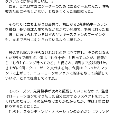
タジアムにかかる美しい虹…。
あぁ、これは本当にジーターのためにあるゲームなんだ、僕も
彼のためにやるしかない、と腹をくくった瞬間だった。
そのわりに立ち上がりは最悪で、初回から2者連続ホームラン
を被弾。長い野球人生でもなかなかない経験で、本来は打った相
手選手に向けられているはずのヤンキースファンのブーイング
も、まるで自分に向けられているように感じた。
最低でも試合を作らなければと必死に立て直し、その後はなん
とか7回まで無失点。僕は「もう十分」と思っていたが、監督か
ら「もう1イニング行ってみろ」と促され、8回まで投げ続けた。
さすがに9回にクローザーと交代する時、今度は「いったんマウ
ンドに上がって、ニューヨークのファンに帽子を取って挨拶して
いいぞ」とまで提案してくれた。
そのシーズン、先発投手が次々と離脱していったなかで、監督
はローテーションを守り切った自分に対するリスペクトを示して
くれたのだろう。その気持ちはありがたかったが、僕は丁重にお
断りすることにした。
性格上、スタンディング・オベーションのためだけにマウンド