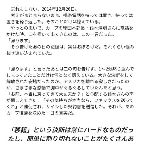
忘れもしない、2014年12月26日。
考えがまとまらないまま、携帯電話を持っては置き、持っては
置きを繰り返した。そのことだけは憶えている。
やっとの思いで、カープの球団本部長・鈴木清明さんに電話を
かけた時、口を衝いて出てきたのは、この一言だった。
「帰ります」
そう告げたあの日の記憶は、実はおぼろげだ。それくらい悩み
抜き追い込まれていた。
「帰ります」と言ったあとは二の句を告げず、1〜2分黙り込んで
しまっていたことだけは何となく憶えている。大きな決断をして
解放された安堵だったのか、アメリカを離れる寂しさだったの
か、さまざまな感情で胸中がぐるぐるしていたんだと思う。
「お前、本当に戻ってきて大丈夫か？」と心配する鈴木さんの声
が聞こえてきた。「その気持ちが本当なら、ファックスを送って
くれ」と催促され、サインした契約書を送信した。それが、あの
カープ復帰を決めた一日の真実だ。
「移籍」という決断は常にハードなものだっ
たし、簡単に割り切れないことがたくさんあ