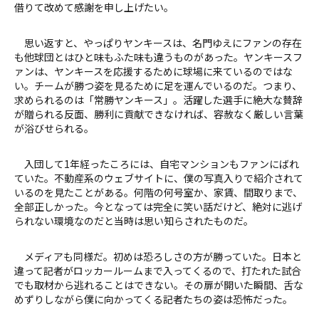
借りて改めて感謝を申し上げたい。
思い返すと、やっぱりヤンキースは、名門ゆえにファンの存在
も他球団とはひと味もふた味も違うものがあった。ヤンキースフ
ァンは、ヤンキースを応援するために球場に来ているのではな
い。チームが勝つ姿を見るために足を運んでいるのだ。つまり、
求められるのは「常勝ヤンキース」。活躍した選手に絶大な賛辞
が贈られる反面、勝利に貢献できなければ、容赦なく厳しい言葉
が浴びせられる。
入団して1年経ったころには、自宅マンションもファンにばれ
ていた。不動産系のウェブサイトに、僕の写真入りで紹介されて
いるのを見たことがある。何階の何号室か、家賃、間取りまで、
全部正しかった。今となっては完全に笑い話だけど、絶対に逃げ
られない環境なのだと当時は思い知らされたものだ。
メディアも同様だ。初めは恐ろしさの方が勝っていた。日本と
違って記者がロッカールームまで入ってくるので、打たれた試合
でも取材から逃れることはできない。その扉が開いた瞬間、舌な
めずりしながら僕に向かってくる記者たちの姿は恐怖だった。