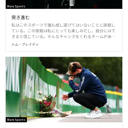
More Sports
突き進む
私はこのスポーツで誰も成し遂げてはいないことに挑戦し
ている。この挑戦は私にとっても楽しみだし、自分にはで
きると信じている。そんなチャンスをくれるチームがある
なら、そこを選ばない理由はない。
トム・ブレイディ
More Sports