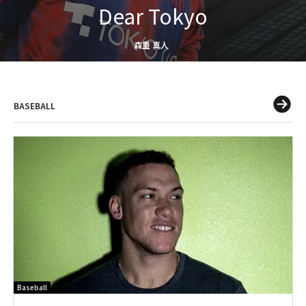
Dear Tokyo
森重 真人
BASEBALL
Baseball