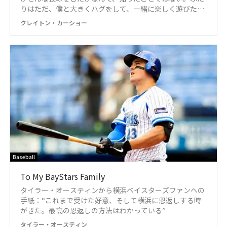
りはただ、僕と大きくハグをして、一緒に楽しく遊びたい
だけだ。そんな時に、もし僕が数時間前に起きたことにつ
クレイトン・カーショー
いて腹を立てたりしていたら、子どもたちがかわいそうだ
よね。 だから僕は家に帰ると気持ちを切り替えて、ふたり
と遊ぶんだ。そしてこれは僕にとっても、実に大きな意味
を持っていると思う。
Baseball
To My BayStars Family
タイラー・オースティンから横浜ベイスターズファンへの
手紙：“これまで受けた好意、そして横浜に恩返しする時
がきた。最高の恩返しの方法はわかっている”
タイラー・オースティン