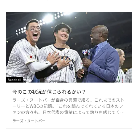
Baseball
今のこの状況が信じられるかい？
ラーズ・ヌートバーが自身の言葉で綴る、これまでのスト
ーリーとWBCの記憶。"これを読んでくれている日本のフ
ァンの方々も、日本代表の偉業によって誇りを感じてくれ
ていたら嬉しいな"
ラーズ・ヌートバー