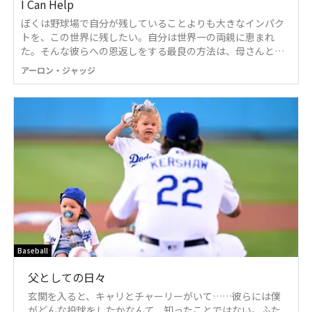
I Can Help
ぼくは野球場で自分が残していることよりも大きなインパク
トを、この世界に残したい。自分は世界一の両親に恵まれ
た。そんな彼らへの恩返しをする最良の方法は、母さんと父
さんが教えてくれたこと──それによって今の自分が形作ら
アーロン・ジャッジ
れた──を、次の世代に引き継いでいくことだと思うんだ。
Baseball
父としての日々
玄関を入ると、キャリとチャーリーがいて……彼らには僕
がどんな投球をしたかなんて、知ったことではない。ふた