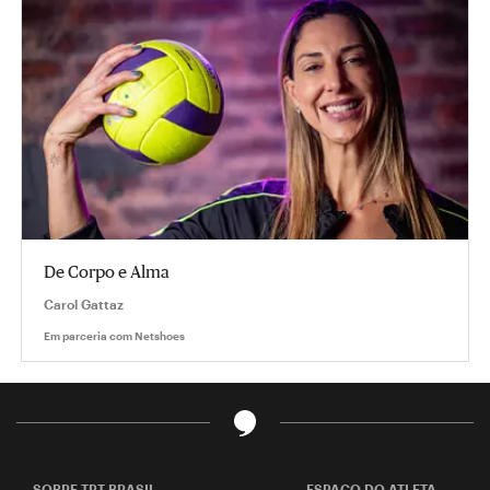
De Corpo e Alma
Carol Gattaz
Em parceria com
Netshoes
SOBRE TPT BRASIL
ESPAÇO DO ATLETA