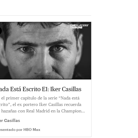
da Está Escrito E1: Iker Casillas
 el primer capítulo de la serie “Nada está
crito”, el ex portero Iker Casillas recuerda
s hazañas con Real Madrid en la Champions
ague y comparte sus expectativas sobre la
er Casillas
nal ante el Liverpool
esentado por
HBO Max