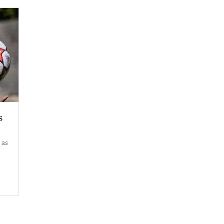
s
 as
l