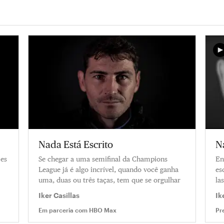
Nada Está Escrito
Na
 es
Se chegar a uma semifinal da Champions
En
League já é algo incrível, quando você ganha
es
uma, duas ou três taças, tem que se orgulhar
la
Le
Iker Casillas
Ik
fi
Em parceria com
HBO Max
Pr