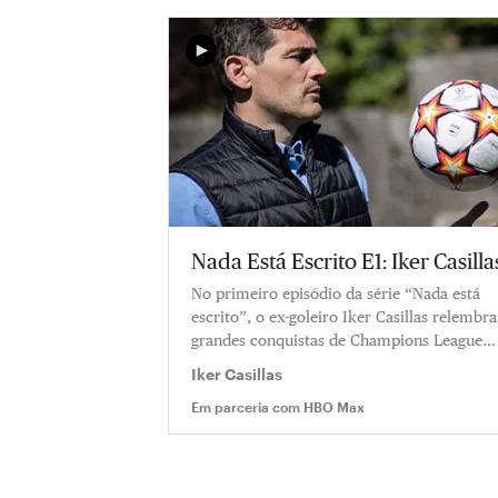
Nada Está Escrito E1: Iker Casilla
No primeiro episódio da série “Nada está
escrito”, o ex-goleiro Iker Casillas relembra
grandes conquistas de Champions League
com o Real Madrid e compartilha suas
Iker Casillas
expectativas sobre a final contra o Liverpoo
Em parceria com
HBO Max