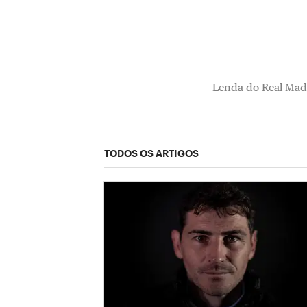
Lenda do Real Madr
TODOS OS ARTIGOS