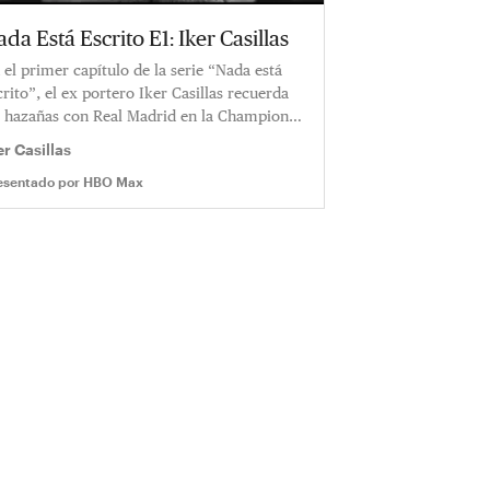
da Está Escrito E1: Iker Casillas
 el primer capítulo de la serie “Nada está
crito”, el ex portero Iker Casillas recuerda
s hazañas con Real Madrid en la Champions
ague y comparte sus expectativas sobre la
er Casillas
nal ante el Liverpool
esentado por
HBO Max