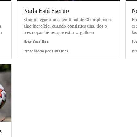
Nada Está Escrito
Na
Si solo llegar a una semifinal de Champions es
En
a
algo increíble, cuando consigues una, dos o
es
ar
tres copas tienes que estar orgulloso
la
Le
Iker Casillas
Ik
fi
Presentado por
HBO Max
Pr
s