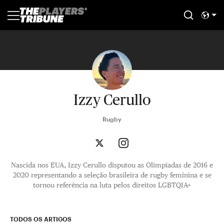
Izzy Cerullo
Rugby
Nascida nos EUA, Izzy Cerullo disputou as Olimpíadas de 2016 e
2020 representando a seleção brasileira de rugby feminina e se
tornou referência na luta pelos direitos LGBTQIA+
TODOS OS ARTIGOS