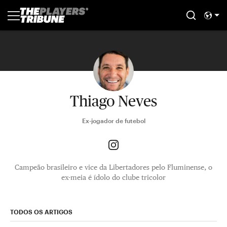
Thiago Neves
Ex-jogador de futebol
Campeão brasileiro e vice da Libertadores pelo Fluminense, o
ex-meia é ídolo do clube tricolor
TODOS OS ARTIGOS