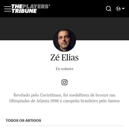
Zé Elias
Ex-volante
Revelado pelo Corinthians, foi medalhista de bronze nas
Olimpíadas de Atlanta 1996 e campeão brasileiro pelo Santos
TODOS OS ARTIGOS