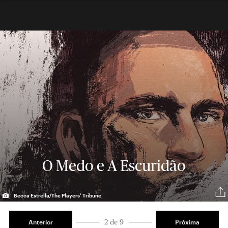
O Medo e A Escuridão
Becca Estrella/The Players’ Tribune
2 de 9
Anterior
Próxima