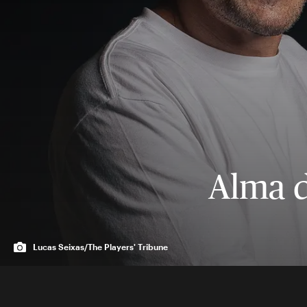
Alma d
Lucas Seixas/The Players' Tribune