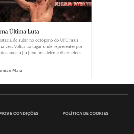
ma Última Luta
staria de subir no octógono do UFC mais
a vez. Voltar ao lugar onde representei por
ntos anos o jiu-jitsu brasileiro e dizer adeus
emian Maia
MOS E CONDIÇÕES
POLÍTICA DE COOKIES