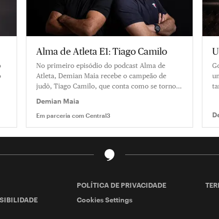
Alma de Atleta E1: Tiago Camilo
U
o
No primeiro episódio do podcast Alma de
Go
o
Atleta, Demian Maia recebe o campeão de
um
judô, Tiago Camilo, que conta como se tornou
ta
um especialista em reagir após derrotas
Demian Maia
D
Em parceria com
Central3
POLÍTICA DE PRIVACIDADE
TER
SIBILIDADE
Cookies Settings