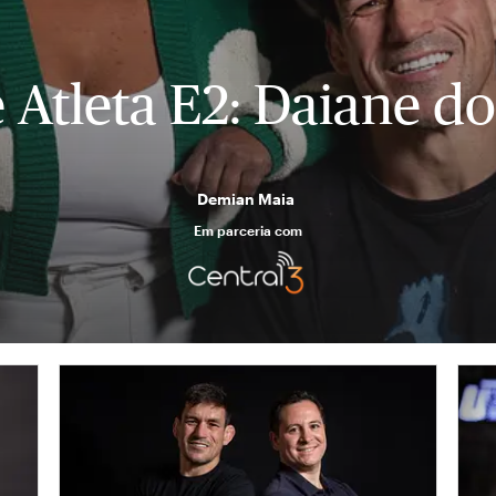
 Atleta E2: Daiane do
Demian Maia
Em parceria com