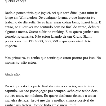
quebra-cabeça.
Dado o pouco tênis que joguei, sei que será difícil para mim ir
longe em Wimbledon. De qualquer forma, o que importa é o
trabalho do dia-a-dia. Se eu fizer essas coisas bem, ficarei feliz. E
então, se eu estiver me sentindo bem no final do verão, definirei
algumas metas. Quero subir no ranking. E eu quero ganhar um
torneio novamente. Não estou falando de um Grand Slam;
poderia ser um ATP 1000, 500, 250 — qualquer nível. Não
importa.
Mas primeiro, eu tenho que sentir que estou pronto pra isso. No
momento, não estou.
Ainda não.
Eu sei que esta é a parte final da minha carreira, um último
capítulo. Eu não posso jogar pra sempre. Acho que tenho dois
ou três anos, no máximo. Eu quero desfrutar deles, e a única
maneira de fazer isso é me dar a melhor chance possível de
ganhar um troféu. Como? Indo até o meu limite.