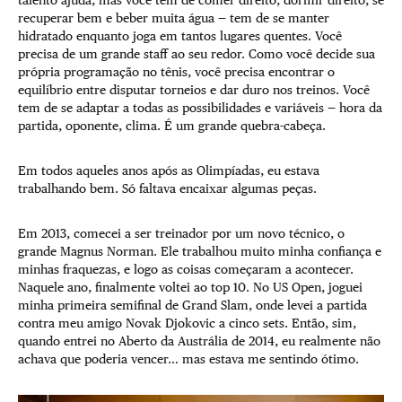
recuperar bem e beber muita água — tem de se manter
hidratado enquanto joga em tantos lugares quentes. Você
precisa de um grande staff ao seu redor. Como você decide sua
própria programação no tênis, você precisa encontrar o
equilíbrio entre disputar torneios e dar duro nos treinos. Você
tem de se adaptar a todas as possibilidades e variáveis — hora da
partida, oponente, clima. É um grande quebra-cabeça.
Em todos aqueles anos após as Olimpíadas, eu estava
trabalhando bem. Só faltava encaixar algumas peças.
Em 2013, comecei a ser treinador por um novo técnico, o
grande Magnus Norman. Ele trabalhou muito minha confiança e
minhas fraquezas, e logo as coisas começaram a acontecer.
Naquele ano, finalmente voltei ao top 10. No US Open, joguei
minha primeira semifinal de Grand Slam, onde levei a partida
contra meu amigo Novak Djokovic a cinco sets. Então, sim,
quando entrei no Aberto da Austrália de 2014, eu realmente não
achava que poderia vencer… mas estava me sentindo ótimo.