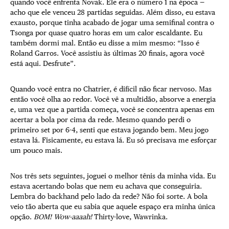
quando você enfrenta Novak. Ele era o número 1 na época —
acho que ele venceu 28 partidas seguidas. Além disso, eu estava
exausto, porque tinha acabado de jogar uma semifinal contra o
Tsonga por quase quatro horas em um calor escaldante. Eu
também dormi mal. Então eu disse a mim mesmo: “Isso é
Roland Garros. Você assistiu às últimas 20 finais, agora você
está aqui. Desfrute”.
Quando você entra no Chatrier, é difícil não ficar nervoso. Mas
então você olha ao redor. Você vê a multidão, absorve a energia
e, uma vez que a partida começa, você se concentra apenas em
acertar a bola por cima da rede. Mesmo quando perdi o
primeiro set por 6-4, senti que estava jogando bem. Meu jogo
estava lá. Fisicamente, eu estava lá. Eu só precisava me esforçar
um pouco mais.
Nos três sets seguintes, joguei o melhor tênis da minha vida. Eu
estava acertando bolas que nem eu achava que conseguiria.
Lembra do backhand pelo lado da rede? Não foi sorte. A bola
veio tão aberta que eu sabia que aquele espaço era minha única
opção.
BOM! Wow-aaaah!
Thirty-love, Wawrinka.