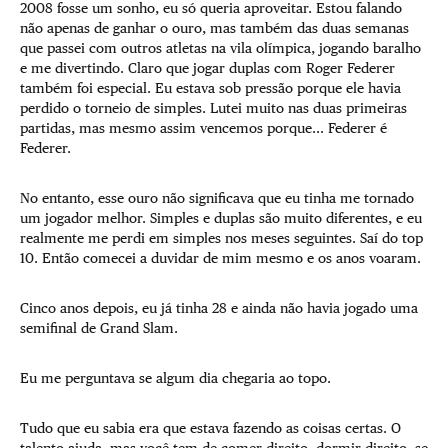
2008 fosse um sonho, eu só queria aproveitar. Estou falando
não apenas de ganhar o ouro, mas também das duas semanas
que passei com outros atletas na vila olímpica, jogando baralho
e me divertindo. Claro que jogar duplas com Roger Federer
também foi especial. Eu estava sob pressão porque ele havia
perdido o torneio de simples. Lutei muito nas duas primeiras
partidas, mas mesmo assim vencemos porque... Federer é
Federer.
No entanto, esse ouro não significava que eu tinha me tornado
um jogador melhor. Simples e duplas são muito diferentes, e eu
realmente me perdi em simples nos meses seguintes. Saí do top
10. Então comecei a duvidar de mim mesmo e os anos voaram.
Cinco anos depois, eu já tinha 28 e ainda não havia jogado uma
semifinal de Grand Slam.
Eu me perguntava se algum dia chegaria ao topo.
Tudo que eu sabia era que estava fazendo as coisas certas. O
talento ajuda, mas você tem de comer direito, dormir direito, se