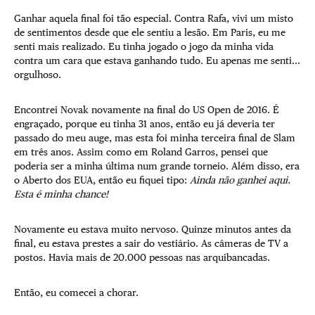
Ganhar aquela final foi tão especial. Contra Rafa, vivi um misto
de sentimentos desde que ele sentiu a lesão. Em Paris, eu me
senti mais realizado. Eu tinha jogado o jogo da minha vida
contra um cara que estava ganhando tudo. Eu apenas me senti...
orgulhoso.
Encontrei Novak novamente na final do US Open de 2016. É
engraçado, porque eu tinha 31 anos, então eu já deveria ter
passado do meu auge, mas esta foi minha terceira final de Slam
em três anos. Assim como em Roland Garros, pensei que
poderia ser a minha última num grande torneio. Além disso, era
o Aberto dos EUA, então eu fiquei tipo:
Ainda não ganhei aqui.
Esta é minha chance!
Novamente eu estava muito nervoso. Quinze minutos antes da
final, eu estava prestes a sair do vestiário. As câmeras de TV a
postos. Havia mais de 20.000 pessoas nas arquibancadas.
Então, eu comecei a chorar.