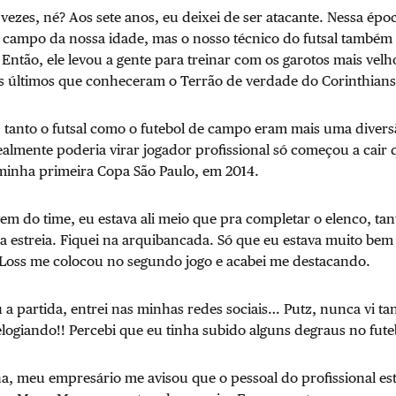
ezes, né? Aos sete anos, eu deixei de ser atacante. Nessa époc
 campo da nossa idade, mas o nosso técnico do futsal também t
 Então, ele levou a gente para treinar com os garotos mais vel
os últimos que conheceram o Terrão de verdade do Corinthians
, tanto o futsal como o futebol de campo eram mais uma diver
ealmente poderia virar jogador profissional só começou a cair
inha primeira Copa São Paulo, em 2014.
vem do time, eu estava ali meio que pra completar o elenco, ta
a estreia. Fiquei na arquibancada. Só que eu estava muito bem 
Loss me colocou no segundo jogo e acabei me destacando.
a partida, entrei nas minhas redes sociais… Putz, nunca vi t
ogiando!! Percebi que eu tinha subido alguns degraus no fute
a, meu empresário me avisou que o pessoal do profissional es