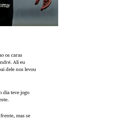
mo os caras
ndré. Ali eu
ai dele nos levou
dia teve jogo
este.
frente, mas se