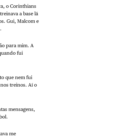
a, o Corinthians
reinava a base lá
hos. Gui, Malcom e
.
são para mim. A
 quando fui
nto que nem fui
nos treinos. Aí o
antas mensagens,
bol.
tava me