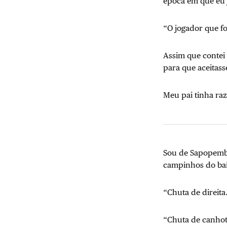
época em que eu j
“O jogador que fo
Assim que contei 
para que aceitass
Meu pai tinha raz
Sou de Sapopemba,
campinhos do bair
“Chuta de direita
“Chuta de canhot