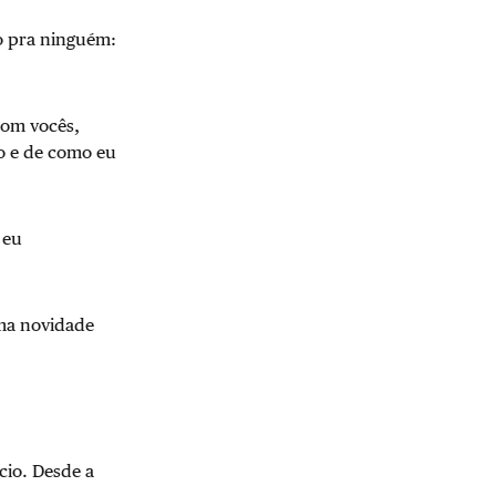
do pra ninguém:
com vocês,
ro e de como eu
 eu
uma novidade
cio. Desde a