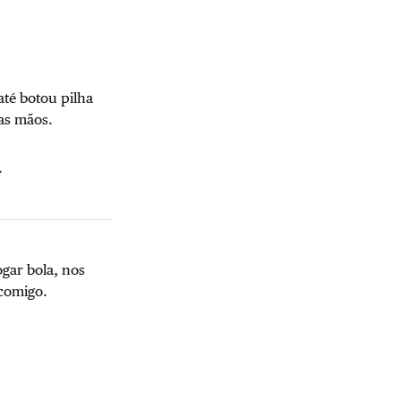
até botou pilha
nas mãos.
.
ogar bola, nos
 comigo.