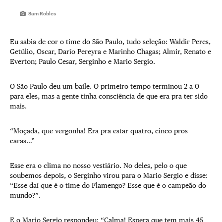
Sam Robles
Eu sabia de cor o time do São Paulo, tudo seleção: Waldir Peres,
Getúlio, Oscar, Darío Pereyra e Marinho Chagas; Almir, Renato e
Everton; Paulo Cesar, Serginho e Mario Sergio.
O São Paulo deu um baile. O primeiro tempo terminou 2 a 0
para eles, mas a gente tinha consciência de que era pra ter sido
mais.
“Moçada, que vergonha! Era pra estar quatro, cinco pros
caras…”
Esse era o clima no nosso vestiário. No deles, pelo o que
soubemos depois, o Serginho virou para o Mario Sergio e disse:
“Esse daí que é o time do Flamengo? Esse que é o campeão do
mundo?”.
E o Mario Sergio respondeu: “Calma! Espera que tem mais 45