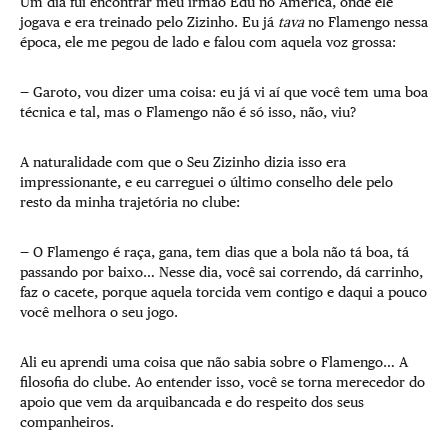
Um dia fui encontrar meu irmão Edu no América, onde ele
jogava e era treinado pelo Zizinho. Eu já
tava
no Flamengo nessa
época, ele me pegou de lado e falou com aquela voz grossa:
— Garoto, vou dizer uma coisa: eu já vi aí que você tem uma boa
técnica e tal, mas o Flamengo não é só isso, não, viu?
A naturalidade com que o Seu Zizinho dizia isso era
impressionante, e eu carreguei o último conselho dele pelo
resto da minha trajetória no clube:
— O Flamengo é raça, gana, tem dias que a bola não tá boa, tá
passando por baixo… Nesse dia, você sai correndo, dá carrinho,
faz o cacete, porque aquela torcida vem contigo e daqui a pouco
você melhora o seu jogo.
Ali eu aprendi uma coisa que não sabia sobre o Flamengo… A
filosofia do clube. Ao entender isso, você se torna merecedor do
apoio que vem da arquibancada e do respeito dos seus
companheiros.