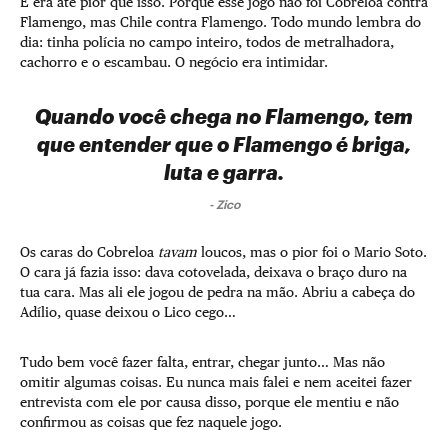
E era até pior que isso. Porque esse jogo não foi Cobreloa contra
Flamengo, mas Chile contra Flamengo. Todo mundo lembra do
dia: tinha polícia no campo inteiro, todos de metralhadora,
cachorro e o escambau. O negócio era intimidar.
Quando você chega no Flamengo, tem
que entender que o Flamengo é briga,
luta e garra.
-
Zico
Os caras do Cobreloa
tavam
loucos, mas o pior foi o Mario Soto.
O cara já fazia isso: dava cotovelada, deixava o braço duro na
tua cara. Mas ali ele jogou de pedra na mão. Abriu a cabeça do
Adílio, quase deixou o Lico cego…
Tudo bem você fazer falta, entrar, chegar junto… Mas não
omitir algumas coisas. Eu nunca mais falei e nem aceitei fazer
entrevista com ele por causa disso, porque ele mentiu e não
confirmou as coisas que fez naquele jogo.