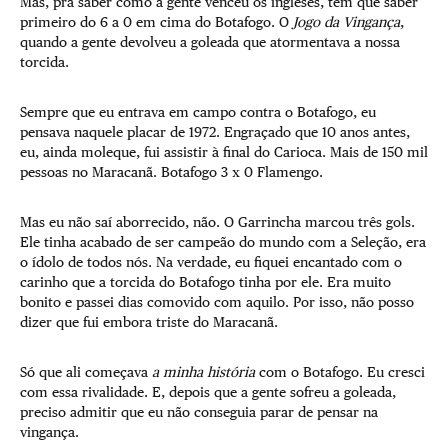
Mas, pra saber como a gente venceu os ingleses, tem que saber
primeiro do 6 a 0 em cima do Botafogo. O
Jogo da Vingança
,
quando a gente devolveu a goleada que atormentava a nossa
torcida.
Sempre que eu entrava em campo contra o Botafogo, eu
pensava naquele placar de 1972. Engraçado que 10 anos antes,
eu, ainda moleque, fui assistir à final do Carioca. Mais de 150 mil
pessoas no Maracanã. Botafogo 3 x 0 Flamengo.
Mas eu não saí aborrecido, não. O Garrincha marcou três gols.
Ele tinha acabado de ser campeão do mundo com a Seleção, era
o ídolo de todos nós. Na verdade, eu fiquei encantado com o
carinho que a torcida do Botafogo tinha por ele. Era muito
bonito e passei dias comovido com aquilo. Por isso, não posso
dizer que fui embora triste do Maracanã.
Só que ali começava
a
minha história
com o Botafogo. Eu cresci
com essa rivalidade. E, depois que a gente sofreu a goleada,
preciso admitir que eu não conseguia parar de pensar na
vingança.