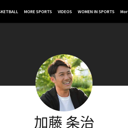
SKETBALL
MORE SPORTS
VIDEOS
WOMEN IN SPORTS
Mor
加藤 条治