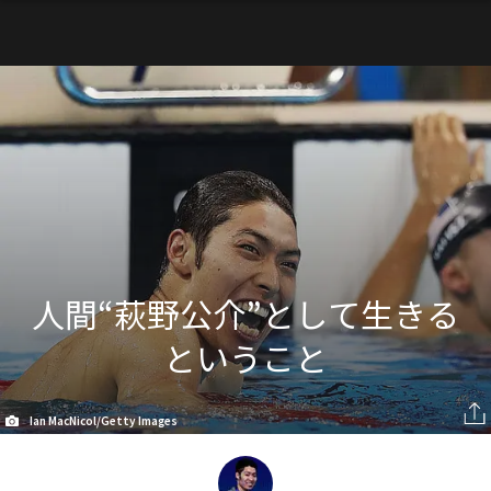
人間“萩野公介”として生きる
ということ
Ian MacNicol/Getty Images