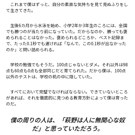
これまで僕はずっと、自分の素直な気持ちを見て見ぬふりをし
て生きてきた。
生後6カ月から水泳を始め、小学2年か3年生のころには、全国
でも勝つのが当たり前になっていた。だからなのか、勝っても褒
められることはなかった。褒められるどころか、ベスト記録ま
で、たった0.1秒でも遅ければ「なんで、この0.1秒が出なかった
のか」と問い詰められる。
学校の勉強でもそうだ。100点じゃないとダメ。それ以外は98
点も60点も0点も全部同じだと育てられた。だから僕は、100点
以外のテストは、学校の机の中に隠していた。
すべてにおいて完璧でなければならない。できていないところ
があれば、それを徹底的に見つめる教育方針によって僕は育った
のだ。
僕の周りの人は、「萩野は人に無関心な奴
だ」と思っていただろう。