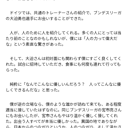
ドイツでは、共通のトレーナーさんの紹介で、ブンデスリーガ
の大迫勇也選手にお会いすることができた。
人が、人のために人を紹介してくれる。多くの人にとっては当
たり前のことなのかもしれないが、僕には「人の力って偉大だ
な」という素直な驚きがあった。
そして、大迫さんは初対面にも関わらず僕にすごく良くしてく
れた。試合に招待していただき、食事にも何度も連れて行っても
らった。
純粋に「なんでこんなに優しいんだろう？ 人ってこんなに優
しくできるんだな」と思った。
僕が逆の立場なら、僕のような誰かが訪ねて来ても、ある程度
適当に接していたはずなのに。同じブンデスリーガの宮市亮さん
にもお会いしたが、宮市さんもやはり温かく優しく接してくれ
た。出会う人すべてが本当に優しかった。異国の地でありなが
ら、日本からのつながりというか、人のつながり、そして温かさ