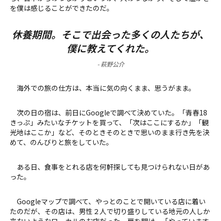
を僕は感じることができたのだ。
休養期間。そこで出会った多くの人たちが、
僕に教えてくれた。
-
萩野公介
海外での旅の仕方は、本当に気の向くまま、思うがまま。
次の日の宿は、前日にGoogleで調べて決めていた。「青春18
きっぷ」みたいなチケットを買って、「次はここにするか」「観
光地はここか」など、そのときそのときで思いのまま行き先を決
めて、のんびりと旅をしていた。
ある日、食事をとれる店を何軒探しても見つけられない日があ
った。
Googleマップで調べて、やっとのことで開いている店に着い
たのだが、その店は、男性２人で切り盛りしている地元の人しか
来ないようなローカルのお店だった。扉を開け、「やっています