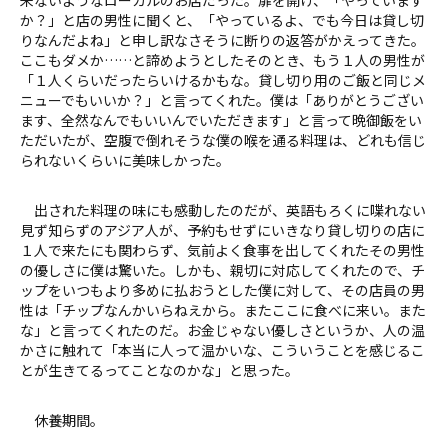
か？」と店の男性に聞くと、「やっているよ、でも今日は貸し切
りなんだよね」と申し訳なさそうに断りの返答がかえってきた。
ここもダメか……と諦めようとしたそのとき、もう１人の男性が
「１人くらいだったらいけるかもな。貸し切り用のご飯と同じメ
ニューでもいいか？」と言ってくれた。僕は「ありがとうござい
ます、全然なんでもいいんでいただきます」と言って晩御飯をい
ただいたが、空腹で倒れそうな僕の喉を通る料理は、どれも信じ
られないくらいに美味しかった。
出された料理の味にも感動したのだが、英語もろくに喋れない
見ず知らずのアジア人が、予約もせずにいきなり貸し切りの店に
１人で来たにも関わらず、気前よく食事を出してくれたその男性
の優しさに僕は驚いた。しかも、親切に対応してくれたので、チ
ップをいつもより多めに払おうとした僕に対して、その店員の男
性は「チップなんかいらねえから。またここに食べに来い。また
な」と言ってくれたのだ。お金じゃない優しさというか、人の温
かさに触れて「本当に人って温かいな、こういうことを感じるこ
とが生きてるってことなのかな」と思った。
休養期間。