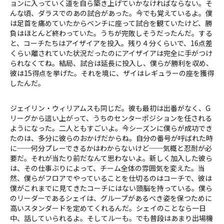
ョンに入っていく道を自ら築き上げていかなければならない。そ
んな頃、ダラスでのあの試合があった。今でも覚えているよ。僕
は足首を痛めていたからベンチに座って試合を観ていたけど、勝
負はほとんど終わっていた。うちが完敗しそうだったんだ。する
と、コーチたちはアイザイアを投入。残り４分くらいで、16点差
くらい離されていた状況だったのにアイザイアは完全に手がつけ
られなくてね。結局、試合は延長に投入し、僕らが勝利を収め、
彼は15得点を挙げた。それを境に、ザイはレギュラーの座を獲得
したんだ。
ジェイリン・ウィリアムスも同じだ。彼も最初は出番がなく、G
リーグから這い上がって、うちのセンターポジションを任される
ようになった。二人ともすごいよ。今シーズンに僕らが成功でき
たのは、多分に彼らのおかげだからね。自分の番号が呼ばれた時
に──何分プレーできるかはわからないけど──気概と忍耐が必
要だ。それが当たり前だなんて思わないよ。新しく加入した彼ら
は、その仕事ぶりによって、チーム全体の雰囲気を変えた。当
然、僕らがフロアでやっていることを仕切るのはコーチで、彼は
僕がこれまでに見てきたコーチにはない頭脳を持っている。僕ら
のリーダーであるシェイは、グループがあるべき姿を保つために
高いスタンダードを定めてくれるんだ。シェイのことなら一日
中、話していられるよ。そしてルーも。でも普段はあまり出場機