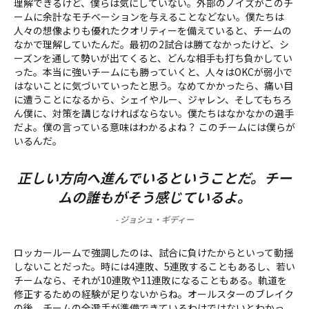
理解できるけど、僕らは気にしていない。外部のノイズがこのチ
ームに余計なモチベーションを与えることなどない。僕たちは
人々の想像よりも優れたクオリティーを備えていると、チームの
なかで理解していたんだ。最初の2試合は勝てなかったけど、シ
ーズンを通して勢いが出てくると、どんな相手も打ち負かしてい
った。本当に強いチームにも勝っていくと、人々はOKCが弱小で
はないことに気づいていったと思う。なめてかかったら、痛い目
に遭うことになるから、シェイやルー、ジャレン、そしてもちろ
ん僕に、対策を講じなければならない。僕たちはなかなかの選手
だよ。僕の言っている意味はわかるよね？ このチームには僕らが
いるんだ。
正しい方向へ進んでいるということだ。チー
ムの誰もがそう感じているよ。
-
ジョシュ・ギディー
ロッカールームで強調したのは、試合に負けたからといって動揺
しないことだった。時には4連敗、5連敗することもあるし、若い
チームなら、それが10連敗や11連敗になることもある。軌道を
修正するための経験が足りないからね。オールスターのブレイク
の後、チームの全選手が準備できているわけではないとわかっ