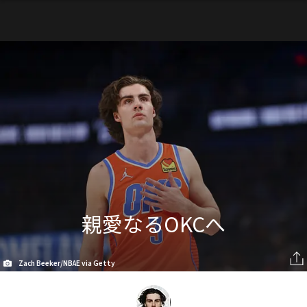
親愛なるOKCへ
Zach Beeker/NBAE via Getty