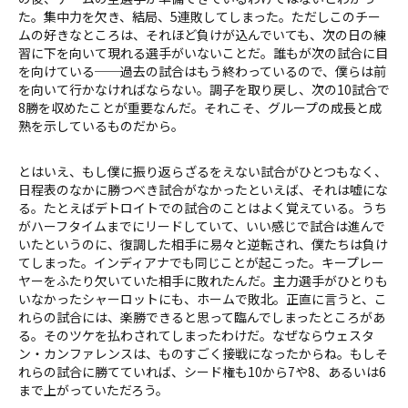
た。集中力を欠き、結局、5連敗してしまった。ただしこのチー
ムの好きなところは、それほど負けが込んでいても、次の日の練
習に下を向いて現れる選手がいないことだ。誰もが次の試合に目
を向けている──過去の試合はもう終わっているので、僕らは前
を向いて行かなければならない。調子を取り戻し、次の10試合で
8勝を収めたことが重要なんだ。それこそ、グループの成長と成
熟を示しているものだから。
とはいえ、もし僕に振り返らざるをえない試合がひとつもなく、
日程表のなかに勝つべき試合がなかったといえば、それは嘘にな
る。たとえばデトロイトでの試合のことはよく覚えている。うち
がハーフタイムまでにリードしていて、いい感じで試合は進んで
いたというのに、復調した相手に易々と逆転され、僕たちは負け
てしまった。インディアナでも同じことが起こった。キープレー
ヤーをふたり欠いていた相手に敗れたんだ。主力選手がひとりも
いなかったシャーロットにも、ホームで敗北。正直に言うと、こ
れらの試合には、楽勝できると思って臨んでしまったところがあ
る。そのツケを払わされてしまったわけだ。なぜならウェスタ
ン・カンファレンスは、ものすごく接戦になったからね。もしそ
れらの試合に勝てていれば、シード権も10から7や8、あるいは6
まで上がっていただろう。