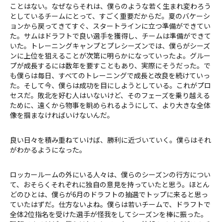
ことはない。なぜならそれは、僕らのような若く生まれ変わろう
としているチームにとって、すごく重要だからだ。夏のバケーシ
ョンから戻ってきてすぐ、スタートラインに立つ準備ができてい
た。サムはドラフトで良い選手を獲得し、チームは準備ができて
いた。トレーニングキャンプとプレシーズンでは、僕らがシーズ
ンに上位を狙えることが次第に明らかになっていったよ。グルー
プが成長するには数年を要すこともあり、実際にそうだった。で
も僕らは毎日、すべてのトレーニングで成長と改良を続けていっ
た。そして今、僕らは成功を目にしようとしている。これがプロ
セスだ。敗北を好む人はいないけど、そのフェーズを乗り越える
ために、遠くから物事を眺められるようにして、より大きな全体
像を掴まなければいけないんだ。
良い日々を積み重ねていけば、勝利に近づいていく。僕らはそれ
がわかるようになった。
ロッカールームの外にいる人々は、僕らのシーズンの行方につい
て、おそらくそれぞれに独自の意見を持っていたと思う。ほとん
どのひとは、僕らが6月のドラフトの抽選でトップに来ると思っ
ていたはずだ。仕方ないよね。僕らは若いチームで、ドラフトで
全体2位指名を受けた選手が怪我をしてシーズンを棒に振った。