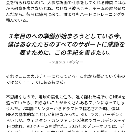
会を得られないのに、大事な場面で仕事をしてくれる仲間には心
から敬意を表さないとね。なぜなら彼らこそ、チームの屋台骨な
んだから。彼らは練習に来て、誰よりもハードにトレーニングを
積んでいる。
３年目のへの準備が始まろうとしている今、
僕はあなたたちのすべてのサポートに感謝を
表すために、この手記を書きたい。
-
ジョシュ・ギディー
それはここのカルチャーになっている。これから築いていくもの
ではなく……すでにあるものだ。
不思議なもので、地球の裏側に住み、遠く離れた場所からNBAを
追っていたら、知らないことがたくさんあるファンになってしま
うんだ。2年前にサンダーからドラフトで指名された時、僕は
NBAの基本的なことしか知らなかった。KD、ラス、ハーデンく
らいしか。ウェスタン・カンファレンス決勝でゴールデンステイ
トに敗れ、KDはチームを離れた。2019年のプレーオフでは、デ