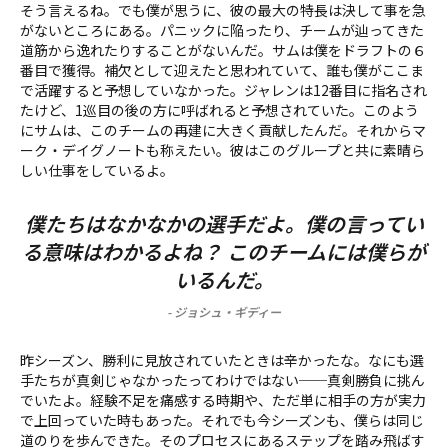
そう言えるね。でも僕が思うに、彼の最大の特長は決して事を急
がないところにある。パニックに陥ったり、チームが辿ってきた
道筋から逸れたりすることがないんだ。サムは僕をドラフトの６
番目で獲得。補欠として迎えたと思われていて、誰も僕がここま
で活躍すると予想していなかった。ジャレンは12番目に指名され
たけど、1巡目の後の方に呼ばれると予想されていた。このよう
にサムは、このチームの再建に大きく貢献したんだ。それからマ
ーク・デイグノートも称えたい。彼はこのグループと共に素晴ら
しい仕事をしているよ。
僕たちはなかなかの選手だよ。僕の言ってい
る意味はわかるよね？ このチームには僕らが
いるんだ。
-
ジョシュ・ギディー
昨シーズン、勝利に見放されていたときは辛かったな。なにも選
手たちが真剣じゃなかったってわけではない──真剣勝負に挑ん
でいたよ。経験不足を痛感する時期や、ただ単に相手の方が実力
で上回っていた時もあった。それでも今シーズンも、僕らは同じ
道のりを歩んできた。そのプロセスにあるステップを踏み飛ばす