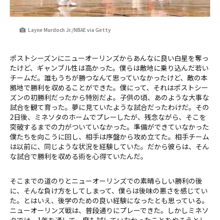
Layne Murdoch Jr./NBAE via Getty
ポストシーズンにニューオーリンズからあんなに良い白星を奪っ
たけど、ギャンブル性は高かった。僕らは敵地に乗り込んだ若い
チームだ。誰もうちが勝つなんて思っていなかったけど、敵の本
拠地で勝利を収めることができた。僕にって、それはポストシー
ズンの初勝利だったから特別だよ。子供の頃、あのような大事な
試合を観て育った。夢に見ていたような試合だったわけだ。その
2日後、ミネソタのホームでプレーしたが、残念ながら、そこを
突破するまでの力がついていなかった。準備ができていなかった
僕たちを向こうに回し、相手は序盤から攻め立てた。相手チーム
は以前に、同じような状況を経験していた。だから彼らは、そん
な試合で勝利を収める術を心得ていたんだ。
そこまでの道のりとニューオーリンズでの素晴らしい勝利の後
に、そんな負け方をしてしまって、僕らは後味の悪さを感じてい
た。とはいえ、後学のための良い経験になったとも思っている。
ニューオーリンズ戦は、普段通りにプレーできた。しかしミネソ
タでは、1年を通して一度も試していなかったことをやろうとし