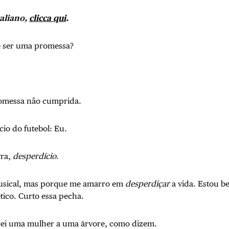
taliano,
clicca qui
.
é ser uma promessa?
romessa não cumprida.
cio do futebol: Eu.
vra,
desperdício
.
musical, mas porque me amarro em
desperdiçar
a vida. Estou b
tico. Curto essa pecha.
ei uma mulher a uma árvore, como dizem.