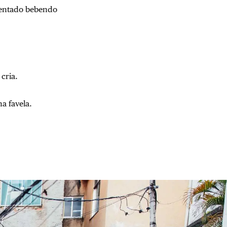
sentado bebendo
 cria.
a favela.