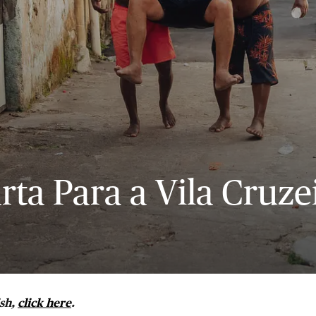
rta Para a Vila Cruze
ish,
click here
.