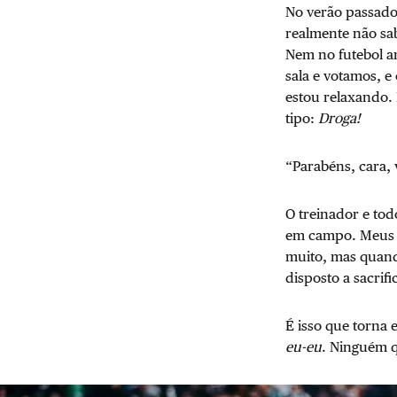
No verão passado
realmente não sa
Nem no futebol am
sala e votamos, e
estou relaxando.
tipo:
Droga!
“Parabéns, cara, 
O treinador e to
em campo. Meus c
muito, mas quando
disposto a sacrif
É isso que torna
eu-eu
. Ninguém q