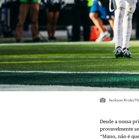
Jackson Krule/Th
Desde a nossa pr
provavelmente se
“Mano, não é que