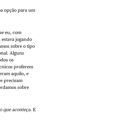
oa opção para um
ue eu, com
u estava jogando
amos sobre o tipo
onal. Alguns
odos os
cnicos proferem
eram aquilo, e
re precisam
cordamos sobre
 o que aconteça
. E