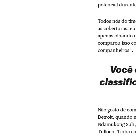
potencial durant
Todos nós do tim
as coberturas, eu
apenas olhando u
comparou isso co
companheiros”.
Você 
classifi
Não gosto de com
Detroit, quando n
Ndamukong Suh, N
Tulloch. Tinha c