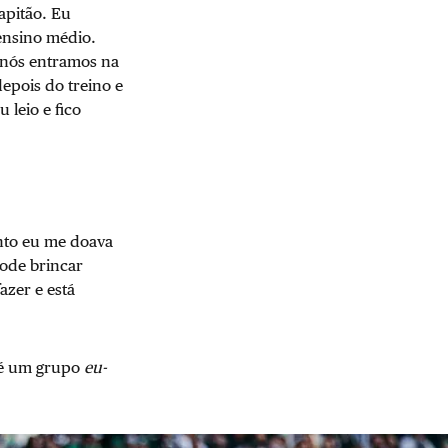
apitão. Eu
ensino médio.
s nós entramos na
depois do treino e
leio e fico
anto eu me doava
ode brincar
azer e está
o é um grupo
eu-
?