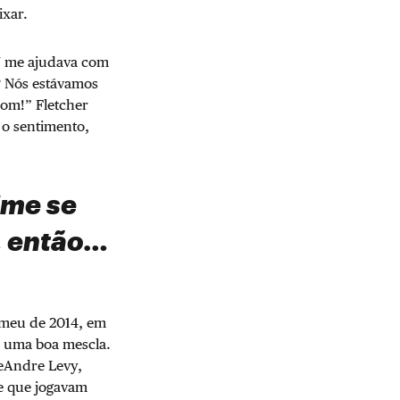
ixar.
AJ me ajudava com
? Nós estávamos
bom!” Fletcher
 o sentimento,
ime se
i, então…
 meu de 2014, em
os uma boa mescla.
DeAndre Levy,
 e que jogavam