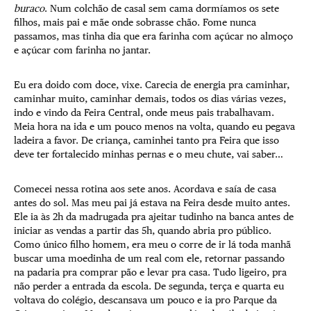
buraco
. Num colchão de casal sem cama dormíamos os sete
filhos, mais pai e mãe onde sobrasse chão. Fome nunca
passamos, mas tinha dia que era farinha com açúcar no almoço
e açúcar com farinha no jantar.
Eu era doido com doce, vixe. Carecia de energia pra caminhar,
caminhar muito, caminhar demais, todos os dias várias vezes,
indo e vindo da Feira Central, onde meus pais trabalhavam.
Meia hora na ida e um pouco menos na volta, quando eu pegava
ladeira a favor. De criança, caminhei tanto pra Feira que isso
deve ter fortalecido minhas pernas e o meu chute, vai saber…
Comecei nessa rotina aos sete anos. Acordava e saía de casa
antes do sol. Mas meu pai já estava na Feira desde muito antes.
Ele ia às 2h da madrugada pra ajeitar tudinho na banca antes de
iniciar as vendas a partir das 5h, quando abria pro público.
Como único filho homem, era meu o corre de ir lá toda manhã
buscar uma moedinha de um real com ele, retornar passando
na padaria pra comprar pão e levar pra casa. Tudo ligeiro, pra
não perder a entrada da escola. De segunda, terça e quarta eu
voltava do colégio, descansava um pouco e ia pro Parque da