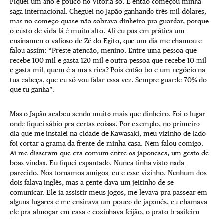
Fiquei um ano e pouco no Vitória só. E então começou minha
saga internacional. Cheguei no Japão ganhando três mil dólares,
mas no começo quase não sobrava dinheiro pra guardar, porque
o custo de vida lá é muito alto. Ali eu pus em prática um
ensinamento valioso de Zé do Egito, que um dia me chamou e
falou assim: “Preste atenção, menino. Entre uma pessoa que
recebe 100 mil e gasta 120 mil e outra pessoa que recebe 10 mil
e gasta mil, quem é a mais rica? Pois então bote um negócio na
tua cabeça, que eu só vou falar essa vez. Sempre guarde 70% do
que tu ganha”.
Mas o Japão acabou sendo muito mais que dinheiro. Foi o lugar
onde fiquei sábio pra certas coisas. Por exemplo, no primeiro
dia que me instalei na cidade de Kawasaki, meu vizinho de lado
foi cortar a grama da frente de minha casa. Nem falou comigo.
Aí me disseram que era comum entre os japoneses, um gesto de
boas vindas. Eu fiquei espantado. Nunca tinha visto nada
parecido. Nos tornamos amigos, eu e esse vizinho. Nenhum dos
dois falava inglês, mas a gente dava um jeitinho de se
comunicar. Ele ia assistir meus jogos, me levava pra passear em
alguns lugares e me ensinava um pouco de japonês, eu chamava
ele pra almoçar em casa e cozinhava feijão, o prato brasileiro