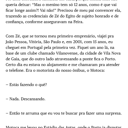
queria deixar: “Mas o menino tem só 12 anos, como é que vai
ficar longe assim?! Vai não!” Precisou de meu pai convencer ela,
trazendo as credenciais de Zé do Egito de sujeito honrado e de
confiança, conforme asseguravam na Feira.
Com Zé, que se tornou meu primeiro empresário, viajei pra
João Pessoa, Vitória, São Paulo e, em 2001, com 15 anos, eu
cheguei em Portugal pela primeira vez. Fiquei um ano lá, na
base de um clube chamado Vilanovense, da cidade de Vila Nova
de Gaia, que do outro lado atravessando a ponte fica o Porto.
Certo dia eu estava no alojamento e me chamaram pra atender
o telefone. Era o motorista do nosso ônibus, o Motoca:
— Estás fazendo o quê?
— Nada. Descansando.
— Então te arruma que eu vou te buscar pra fazer uma surpresa.
Motoca me levou no Estádio das Antas, onde o Porto ia disputar