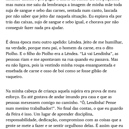
mas nunca me saiu da lembrança a imagem de minha mãe toda
suja de sangue e sebo das carnes, sentada num canto, lascada
por não saber que jeito dar naquela situação. Eu espiava ela por
trás das caixas, sujo de sangue e sebo igual, e chorava por não
conseguir fazer nada pra ajudar.
É dessa época meu outro apelido: Lêndea. Jeito de me humilhar,
na verdade, porque meu pai, o homem da carne, era o dito
Piolho. E o filho do Piolho era a Lêndea. “Lá vai Lendinha”, as
pessoas riam e me apontavam na rua quando eu passava. Mas
eu não ligava, pois ia vestindo minha roupa ensanguentada e
ensebada de carne e osso de boi como se fosse gibão de
vaqueiro.
Na minha cabeça de criança aquela sujeira era prova de meu
esforço. Eu até gostava de andar imundo pra casa e que as
pessoas mexessem comigo no caminho. “Ô, Lendinha! Pense
num menino trabalhador!”. No final das contas, o que eu guardo
da Feira é isso. Um lugar de aprender disciplina,
responsabilidade, dedicação, compromisso com as coisas que a
gente se mete a fazer e se sentir orgulhoso delas. É assim que eu