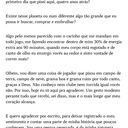
primeiro dia que pisei aqui, quatro anos atrás?
Existe nesse planeta ou num diferente algo tão grande que eu
possa ir buscar, comprar e embrulhar?
Algo pelo menos parecido com o carinho que me mandam em
todo jogo, me fazendo encontrar dentro de mim 30% de energia
extra aos 90 minutos, quando meu corpo está esgotado e de
canto de olho eu enxergo vocês ao redor e sinto vontade de
correr mais?
Olhem, vou dizer uma coisa de jogador que pisou em campo de
terra, campo de neve, grama boa e grama ruim por todo canto,
graças a Deus. Não conheço nem clube nem torcida igual vocês
não. Por isso, hoje eu tô aqui pra agradecer. Um gesto modesto
perante tudo que recebi, sei disso, mas é o mais longe que meu
coração alcança.
E quero agradecer por escrito, para deixar registrado o meu
sentimento e contar uma parte de minha história que poucos
conhecem. Sou uma pessoa reservada, é da minha natureza,