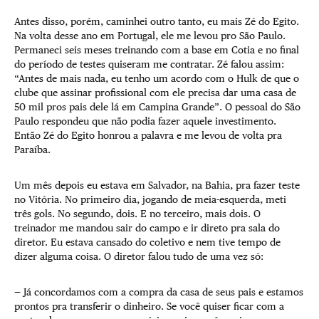
Antes disso, porém, caminhei outro tanto, eu mais Zé do Egito.
Na volta desse ano em Portugal, ele me levou pro São Paulo.
Permaneci seis meses treinando com a base em Cotia e no final
do período de testes quiseram me contratar. Zé falou assim:
“Antes de mais nada, eu tenho um acordo com o Hulk de que o
clube que assinar profissional com ele precisa dar uma casa de
50 mil pros pais dele lá em Campina Grande”. O pessoal do São
Paulo respondeu que não podia fazer aquele investimento.
Então Zé do Egito honrou a palavra e me levou de volta pra
Paraíba.
Um mês depois eu estava em Salvador, na Bahia, pra fazer teste
no Vitória. No primeiro dia, jogando de meia-esquerda, meti
três gols. No segundo, dois. E no terceiro, mais dois. O
treinador me mandou sair do campo e ir direto pra sala do
diretor. Eu estava cansado do coletivo e nem tive tempo de
dizer alguma coisa. O diretor falou tudo de uma vez só:
— Já concordamos com a compra da casa de seus pais e estamos
prontos pra transferir o dinheiro. Se você quiser ficar com a