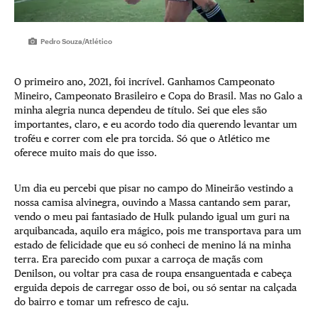
Pedro Souza/Atlético
O primeiro ano, 2021, foi incrível. Ganhamos Campeonato
Mineiro, Campeonato Brasileiro e Copa do Brasil. Mas no Galo a
minha alegria nunca dependeu de título. Sei que eles são
importantes, claro, e eu acordo todo dia querendo levantar um
troféu e correr com ele pra torcida. Só que o Atlético me
oferece muito mais do que isso.
Um dia eu percebi que pisar no campo do Mineirão vestindo a
nossa camisa alvinegra, ouvindo a Massa cantando sem parar,
vendo o meu pai fantasiado de Hulk pulando igual um guri na
arquibancada, aquilo era mágico, pois me transportava para um
estado de felicidade que eu só conheci de menino lá na minha
terra. Era parecido com puxar a carroça de maçãs com
Denilson, ou voltar pra casa de roupa ensanguentada e cabeça
erguida depois de carregar osso de boi, ou só sentar na calçada
do bairro e tomar um refresco de caju.