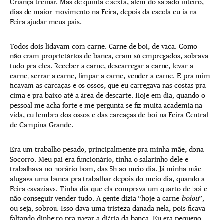
Criança treinar. Mas de quinta e sexta, além do sábado inteiro,
dias de maior movimento na Feira, depois da escola eu ia na
Feira ajudar meus pais.
Todos dois lidavam com carne. Carne de boi, de vaca. Como
não eram proprietários de banca, eram só empregados, sobrava
tudo pra eles. Receber a carne, descarregar a carne, levar a
carne, serrar a carne, limpar a carne, vender a carne. E pra mim
ficavam as carcaças e os ossos, que eu carregava nas costas pra
cima e pra baixo até a área de descarte. Hoje em dia, quando o
pessoal me acha forte e me pergunta se fiz muita academia na
vida, eu lembro dos ossos e das carcaças de boi na Feira Central
de Campina Grande.
Era um trabalho pesado, principalmente pra minha mãe, dona
Socorro. Meu pai era funcionário, tinha o salarinho dele e
trabalhava no horário bom, das 5h ao meio-dia. Já minha mãe
alugava uma banca pra trabalhar depois do meio-dia, quando a
Feira esvaziava. Tinha dia que ela comprava um quarto de boi e
não conseguir vender tudo. A gente dizia “hoje a carne
boiou
”,
ou seja, sobrou. Isso dava uma tristeza danada nela, pois ficava
faltando dinheiro pra pagar a diária da banca. Eu era pequeno,