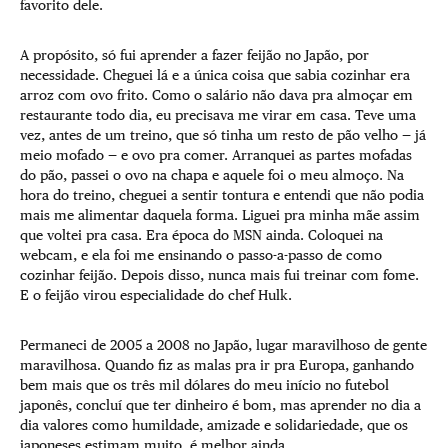
favorito dele.
A propósito, só fui aprender a fazer feijão no Japão, por
necessidade. Cheguei lá e a única coisa que sabia cozinhar era
arroz com ovo frito. Como o salário não dava pra almoçar em
restaurante todo dia, eu precisava me virar em casa. Teve uma
vez, antes de um treino, que só tinha um resto de pão velho — já
meio mofado — e ovo pra comer. Arranquei as partes mofadas
do pão, passei o ovo na chapa e aquele foi o meu almoço. Na
hora do treino, cheguei a sentir tontura e entendi que não podia
mais me alimentar daquela forma. Liguei pra minha mãe assim
que voltei pra casa. Era época do MSN ainda. Coloquei na
webcam, e ela foi me ensinando o passo-a-passo de como
cozinhar feijão. Depois disso, nunca mais fui treinar com fome.
E o feijão virou especialidade do chef Hulk.
Permaneci de 2005 a 2008 no Japão, lugar maravilhoso de gente
maravilhosa. Quando fiz as malas pra ir pra Europa, ganhando
bem mais que os três mil dólares do meu início no futebol
japonês, concluí que ter dinheiro é bom, mas aprender no dia a
dia valores como humildade, amizade e solidariedade, que os
japoneses estimam muito, é melhor ainda.