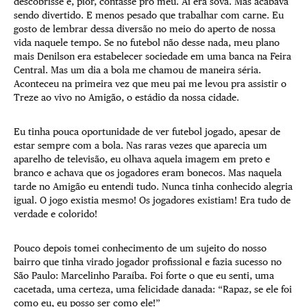
descobrisse e, pior, contasse pro meu. Aí era sova. Mas acabava
sendo divertido. E menos pesado que trabalhar com carne. Eu
gosto de lembrar dessa diversão no meio do aperto de nossa
vida naquele tempo. Se no futebol não desse nada, meu plano
mais Denilson era estabelecer sociedade em uma banca na Feira
Central. Mas um dia a bola me chamou de maneira séria.
Aconteceu na primeira vez que meu pai me levou pra assistir o
Treze ao vivo no Amigão, o estádio da nossa cidade.
Eu tinha pouca oportunidade de ver futebol jogado, apesar de
estar sempre com a bola. Nas raras vezes que aparecia um
aparelho de televisão, eu olhava aquela imagem em preto e
branco e achava que os jogadores eram bonecos. Mas naquela
tarde no Amigão eu entendi tudo. Nunca tinha conhecido alegria
igual. O jogo existia mesmo! Os jogadores existiam! Era tudo de
verdade e colorido!
Pouco depois tomei conhecimento de um sujeito do nosso
bairro que tinha virado jogador profissional e fazia sucesso no
São Paulo: Marcelinho Paraíba. Foi forte o que eu senti, uma
cacetada, uma certeza, uma felicidade danada: “Rapaz, se ele foi
como eu, eu posso ser como ele!”