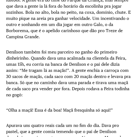
futebol. A gente era do time do Parque da Criança, mas sempre
que dava a gente ia lá fora do horário da escolinha pra jogar
sozinhos. Bola no alto, bola no peito, na coxa, domínio, chute. E
muito pique na areia pra ganhar velocidade. Um incentivando o
outro e sonhando em um dia jogar em outro Galo, o da
Borborema, que é o apelido carinhoso que dão pro Treze de
Campina Grande.
Denilson também foi meu parceiro no ganho do primeiro
dinheirinho. Quando dava uma acalmada na clientela da Feira,
umas 15h, eu corria na banca de Denilson e o pai dele dizia
assim: “Me tragam lá as maçãs!”. A gente enchia a carroça com
30 sacos de maçãs, cada saco com 20 maçãs dentro e levava pra
banca. Só que no caminho dava uma parada e tirava uma maçã
de cada saco pra vender por fora. Depois rodava a Feira todinha
no gogó:
“Olha a maçã! Essa é da boa! Maçã fresquinha só aqui!”
Apurava uns quatro reais cada um no fim do dia. Dava pro
pastel, que a gente comia temendo que o pai de Denilson