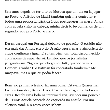
Sete anos depois de ter dito ao Motoca que um dia eu ia jogar
no Porto, o Atlético de Madri também quis me contratar e
botou uma proposta idêntica à dos portugueses na mesa. Ainda
com aquela visão na cabeça, minha decisão levou menos de um
segundo: vou pro Porto, é claro.
Desembarquei em Portugal debaixo de gozação. O estádio não
era mais das Antas, era o do Dragão agora, mas a atmosfera do
clube continuava igual. E eu também: um total desconhecido
com nome de super-herói. Lembro que os jornalistas
perguntavam: “Agora que chegou o Hulk, quando vem o
Homem-Aranha? E o Batman foi contratado também?” Me
magoava, mas o que eu podia fazer?
Bom, no primeiro treino, fiz uma coisa. Estavam Quaresma,
Lucho González, Bruno Alves, Cristian Rodríguez e todos os
caras. Recebi uma bola na intermediária, avencei um pouco e
dei: TUM! Aquela pancada de esquerda no ângulo. Foi um
silêncio total. E o resto vocês sabem…