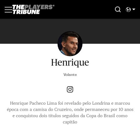
Henrique
Volante
Henrique Pacheco Lima foi revelado pelo Londrina e marcou
época com a camisa do Cruzeiro, onde permaneceu por 10 anos
e conquistou dois títulos seguidos da Copa do Brasil como
capitão