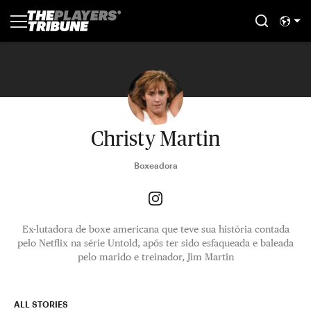
Christy Martin
Boxeadora
Ex-lutadora de boxe americana que teve sua história contada
pelo Netflix na série Untold, após ter sido esfaqueada e baleada
pelo marido e treinador, Jim Martin
ALL STORIES