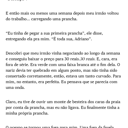
E então mais ou menos uma semana depois meu irmão voltou
do trabalho… carregando uma prancha.
“Eu tinha de pegar a sua primeira prancha”, ele disse,
entregando ela pra mim. “É toda sua, Adriano”.
Descobri que meu irmão vinha negociando ao longo da semana
e conseguiu baixar o preço para 30 reais.
30 reais.
E, cara, era
fora de série. Era verde com uma faixa branca até o fim dela. O
nariz devia ter quebrado em algum ponto, mas não tinha sido
consertado corretamente, então, estava um tanto curvado. Para
mim, no entanto, era perfeita. Eu pensava que se parecia com
uma onda.
Claro, eu tive de ouvir um monte de besteira dos caras da praia
por conta da prancha, mas eu não ligava. Eu finalmente tinha a
minha própria prancha.
O oceano se tornou uma fuga para mim. Uma fuga da favela.