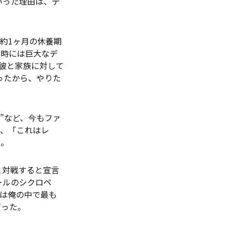
いった理由は、テ
約1ヶ月の休養期
る時には巨大なデ
彼と家族に対して
ったから、やりた
者”など、今もファ
り、「これはレ
だ。
と対戦すると宣言
ールのシクロペ
は俺の中で最も
だった。