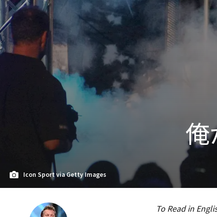
俺
Icon Sport via Getty Images
To Read in Engli