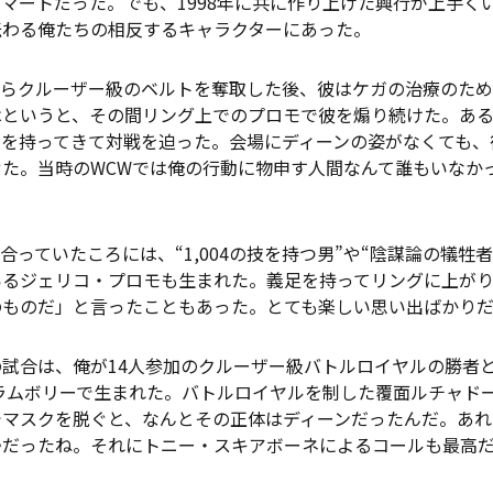
マートだった。でも、1998年に共に作り上げた興行が上手く
伝わる俺たちの相反するキャラクターにあった。
らクルーザー級のベルトを奪取した後、彼はケガの治療のため
はというと、その間リング上でのプロモで彼を煽り続けた。あ
ーを持ってきて対戦を迫った。会場にディーンの姿がなくても、
た。当時のWCWでは俺の行動に物申す人間なんて誰もいなか
っていたころには、“1,004の技を持つ男”や“陰謀論の犠牲
いるジェリコ・プロモも生まれた。義足を持ってリングに上が
のものだ」と言ったこともあった。とても楽しい思い出ばかり
試合は、俺が14人参加のクルーザー級バトルロイヤルの勝者
スラムボリーで生まれた。バトルロイヤルを制した覆面ルチャド
でマスクを脱ぐと、なんとその正体はディーンだったんだ。あれ
帰だったね。それにトニー・スキアボーネによるコールも最高