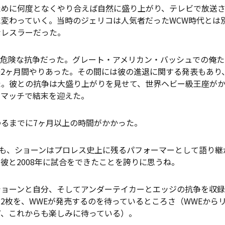
めに何度となくやり合えば自然に盛り上がり、テレビで放送さ
変わっていく。当時のジェリコは人気者だったWCW時代とは
なレスラーだった。
危険な抗争だった。グレート・アメリカン・バッシュでの俺た
後2ヶ月間やりあった。その間には彼の進退に関する発表もあり
た。彼との抗争は大盛り上がりを見せて、世界ヘビー級王座が
ーマッチで結末を迎えた。
るまでに7ヶ月以上の時間がかかった。
後も、ショーンはプロレス史上に残るパフォーマーとして語り継
彼と2008年に試合をできたことを誇りに思うね。
ョーンと自分、そしてアンダーテイカーとエッジの抗争を収録
2枚を、WWEが発売するのを待っているところさ（WWEから
ど、これからも楽しみに待っている）。