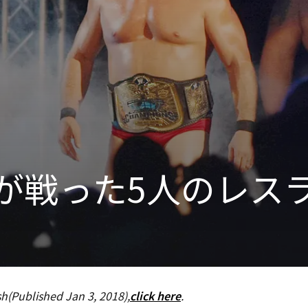
が戦った5人のレス
sh(Published Jan 3, 2018),
click here
.