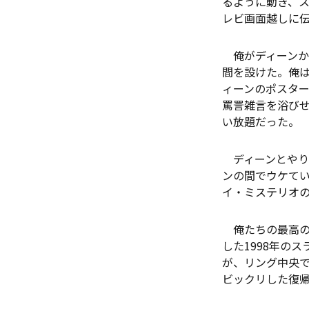
るように動き、ス
レビ画面越しに
俺がディーンか
間を設けた。俺
ィーンのポスタ
罵詈雑言を浴びせ
い放題だった。
ディーンとやり合
ンの間でウケて
イ・ミステリオ
俺たちの最高の
した1998年の
が、リング中央
ビックリした復