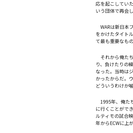
応を起こしていた
いう団体で再会
WARは新日本プ
をかけたタイト
て最も重要なも
それから俺たち
り、負けたりの
なった。当時は
かったからだ。
どういうわけか
1995年、俺た
に行くことがで
ルティモの試合映
年からECWに上