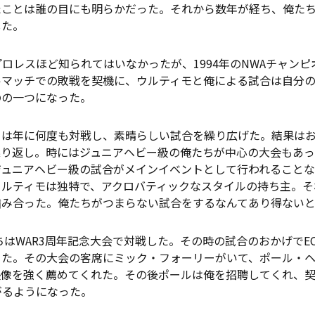
ことは誰の目にも明らかだった。それから数年が経ち、俺たち
した。
ロレスほど知られてはいなかったが、1994年のNWAチャン
ルマッチでの敗戦を契機に、ウルティモと俺による試合は自分
のの一つになった。
は年に何度も対戦し、素晴らしい試合を繰り広げた。結果はお
繰り返し。時にはジュニアヘビー級の俺たちが中心の大会もあっ
ジュニアヘビー級の試合がメインイベントとして行われることな
ウルティモは独特で、アクロバティックなスタイルの持ち主。そ
噛み合った。俺たちがつまらない試合をするなんてあり得ない
ちはWAR3周年記念大会で対戦した。その時の試合のおかげでE
きた。その大会の客席にミック・フォーリーがいて、ポール・
像を強く薦めてくれた。その後ポールは俺を招聘してくれ、契約
がるようになった。