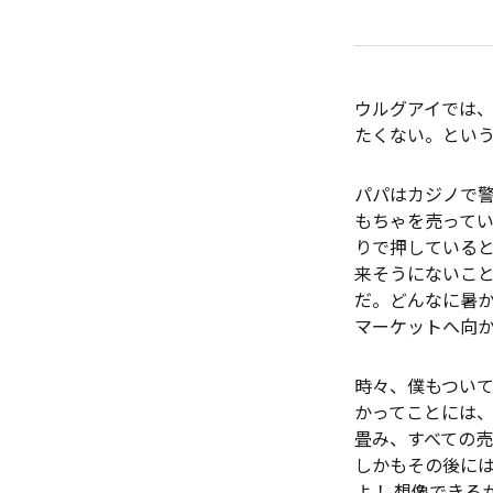
ウルグアイでは
たくない。とい
パパはカジノで
もちゃを売って
りで押している
来そうにないこと
だ。どんなに暑
マーケットへ向
時々、僕もつい
かってことには
畳み、すべての
しかもその後に
よ！ 想像できる