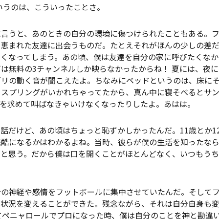
というのは、こういったことさ。
に言うと、あのときの自分の環境に傷つけられたこともある。
り恵まれた友達に出会うものだ。たとえそれがほんの少しの差
しくなってしまう。あの頃、僕は友達を自分の家に呼びたくなか
は無料の3チャンネルしか映らなかったからね！ 夏には、夜
ブリの動く音が聞こえたよ。ちなみにベッドというのは、床に
。スプリングがいかれちゃってたから、真ん中に寝そべるとサ
けを求めて叫ばなきゃいけなくなったりしたよ。あはは。
話だけど、あの頃はちょっと恥ずかしかったんだ。11歳とか1
残酷になるかはわかるよね。当時、彼らが僕の生活を知ったな
たと思う。だから僕は口を開くことがほとんどなく、いつもうち
分の神経や感情をフットボールに集中させていたんだ。そして
の状況を変えることができた。残念ながら、それは自分自身も変
てペニャロールでプロになった時、僕は自分のことを神と勘違