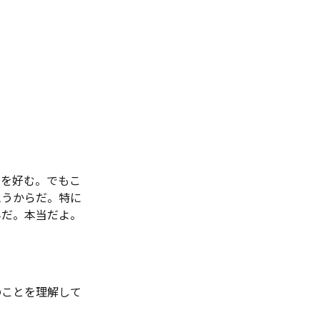
とを好む。でもこ
思うからだ。特に
んだ。本当だよ。
のことを理解して