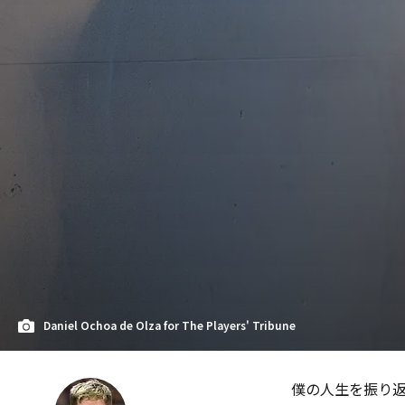
Daniel Ochoa de Olza for The Players' Tribune
僕の人生を振り返