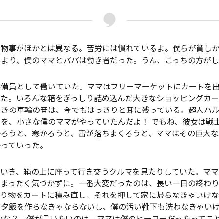
、物事がほかとは異なる。苦労には慣れているよ。僕らが貧し
うより、僕のママとパパは働き者だった。うん、こっちの方が
警備員として働いていた。ママはフリーマーケットにカートを
いた。いろんな箱をぎっしり詰め込んだ大きなショッピングカ
ときの車輪の音は、今でもはっきりと耳に残っている。超人ハ
を、小さな僕のママがやっていたんだよ！ でもね、彼女は戦
かろうと、寒かろうと、雷が落ちまくろうと、ママはその巨大な
かっていった。
ていき、箱の上に座って行き交うクルマを見たりしていた。ママ
、まったく気づかずに。一番大変だったのは、長い一日の終わり
売り物をカートに積み直し、それを押して家に帰らなきゃいけ
は夕飯を作らなきゃならないし、僕の汚い靴下も洗わなきゃい
かな？ 僕が言いたいのは、ママは僕のヒーローだったってこ