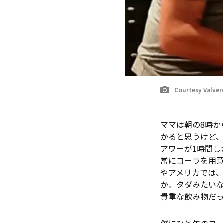
Courtesy Valver
ママは朝の8時か
かると思うけど
アワーが1時間
常にコーラを用
やアメリカでは
か。タダみたい
貴重な飲み物だ
僕にひと缶のコ