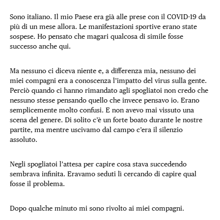
Sono italiano. Il mio Paese era già alle prese con il COVID-19 da
più di un mese allora. Le manifestazioni sportive erano state
sospese. Ho pensato che magari qualcosa di simile fosse
successo anche qui.
Ma nessuno ci diceva niente e, a differenza mia, nessuno dei
miei compagni era a conoscenza l’impatto del virus sulla gente.
Perciò quando ci hanno rimandato agli spogliatoi non credo che
nessuno stesse pensando quello che invece pensavo io. Erano
semplicemente molto confusi. E non avevo mai vissuto una
scena del genere. Di solito c’è un forte boato durante le nostre
partite, ma mentre uscivamo dal campo c’era il silenzio
assoluto.
Negli spogliatoi l’attesa per capire cosa stava succedendo
sembrava infinita. Eravamo seduti lì cercando di capire qual
fosse il problema.
Dopo qualche minuto mi sono rivolto ai miei compagni.