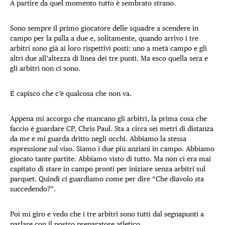
A partire da quel momento tutto è sembrato strano.
Sono sempre il primo giocatore delle squadre a scendere in
campo per la palla a due e, solitamente, quando arrivo i tre
arbitri sono già ai loro rispettivi posti: uno a metà campo e gli
altri due all’altezza di linea dei tre punti. Ma esco quella sera e
gli arbitri non ci sono.
E capisco che c’è qualcosa che non va.
Appena mi accorgo che mancano gli arbitri, la prima cosa che
faccio è guardare CP, Chris Paul. Sta a circa sei metri di distanza
da me e mi guarda dritto negli occhi. Abbiamo la stessa
espressione sul viso. Siamo i due più anziani in campo. Abbiamo
giocato tante partite. Abbiamo visto di tutto. Ma non ci era mai
capitato di stare in campo pronti per iniziare senza arbitri sul
parquet. Quindi ci guardiamo come per dire “Che diavolo sta
succedendo?”.
Poi mi giro e vedo che i tre arbitri sono tutti dal segnapunti a
parlare con il nostro preparatore atletico.