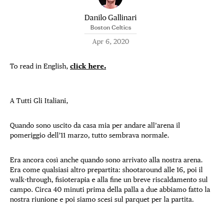
Danilo Gallinari
Boston Celtics
Apr 6, 2020
To read in English,
click here.
A Tutti Gli Italiani,
Quando sono uscito da casa mia per andare all’arena il
pomeriggio dell’11 marzo, tutto sembrava normale.
Era ancora così anche quando sono arrivato alla nostra arena.
Era come qualsiasi altro prepartita: shootaround alle 16, poi il
walk-through, fisioterapia e alla fine un breve riscaldamento sul
campo. Circa 40 minuti prima della palla a due abbiamo fatto la
nostra riunione e poi siamo scesi sul parquet per la partita.