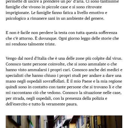
permette di uscire a prendere un po’ d’aria. Ci sono tantissime
famiglie che vivono in piccole case e si sono ritrovate
imprigionate. Le famiglie fanno fatica a livello emotivo e
psicologico a rimanere sani in un ambiente del genere.
E non è facile non perdere la testa con tutta questa sofferenza
che c’è attorno. È dovunque. Ogni giorno leggo delle storie che
mi rendono talmente triste.
Vengo dal nord d’Italia che è una delle zone più colpite dal virus.
Conosco tante persone coinvolte, che si sono ammalate o che
hanno visto ammalarsi i propri cari. Conosco anche dei medici e
specialisti che hanno chiuso i propri studi per andare a dare una
mano negli ospedali sovraffollati. È il mio Paese e la mia regione
quindi sono in contatto con tante persone che si trovano lì e che
mi raccontano ciò che vedono. Conosco la situazione nelle case,
per strada, negli ospedali, con la presenza della polizia e
dell’esercito e tutto fa veramente paura.