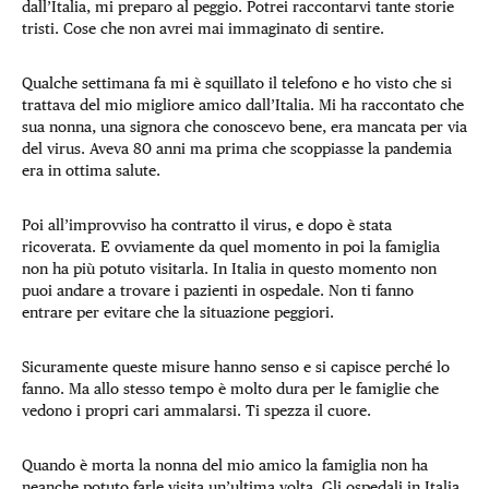
dall’Italia, mi preparo al peggio. Potrei raccontarvi tante storie
tristi. Cose che non avrei mai immaginato di sentire.
Qualche settimana fa mi è squillato il telefono e ho visto che si
trattava del mio migliore amico dall’Italia. Mi ha raccontato che
sua nonna, una signora che conoscevo bene, era mancata per via
del virus. Aveva 80 anni ma prima che scoppiasse la pandemia
era in ottima salute.
Poi all’improvviso ha contratto il virus, e dopo è stata
ricoverata. E ovviamente da quel momento in poi la famiglia
non ha più potuto visitarla. In Italia in questo momento non
puoi andare a trovare i pazienti in ospedale. Non ti fanno
entrare per evitare che la situazione peggiori.
Sicuramente queste misure hanno senso e si capisce perché lo
fanno. Ma allo stesso tempo è molto dura per le famiglie che
vedono i propri cari ammalarsi. Ti spezza il cuore.
Quando è morta la nonna del mio amico la famiglia non ha
neanche potuto farle visita un’ultima volta. Gli ospedali in Italia