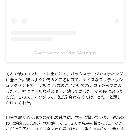
A post shared by Sting (@stinger)
それで彼のコンサートに出かけて、バックステージでスティング
に会った。彼はすぐに俺のところに来て、ナイスなブリティッシ
ュアクセントで「うちには9歳の息子がいてね。息子の部屋に入
ったら、壁にクールなポスターが貼ってあった。その時に思った
んだ。このスティングって、誰だ? 会わなくては、とね」と話し
かけてくれた。
自分を取り巻く環境の変化の速さに、本当に驚いていた。nWoの
侵攻が始まった90年代中盤までに、2人の息子を授かった。でき
るだけ息子をこのビジネスから遠ざけて、“当たり前” の生活をさ