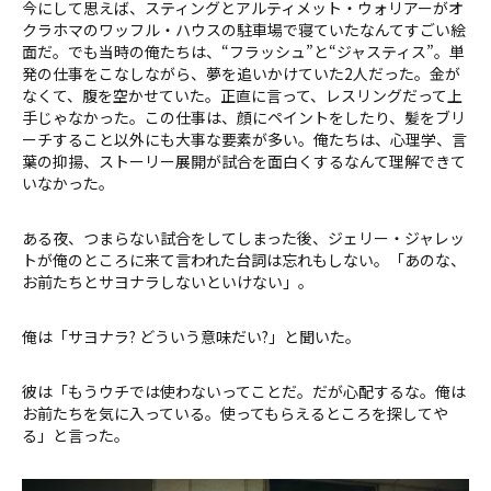
今にして思えば、スティングとアルティメット・ウォリアーがオ
クラホマのワッフル・ハウスの駐車場で寝ていたなんてすごい絵
面だ。でも当時の俺たちは、“フラッシュ”と“ジャスティス”。単
発の仕事をこなしながら、夢を追いかけていた2人だった。金が
なくて、腹を空かせていた。正直に言って、レスリングだって上
手じゃなかった。この仕事は、顔にペイントをしたり、髪をブリ
ーチすること以外にも大事な要素が多い。俺たちは、心理学、言
葉の抑揚、ストーリー展開が試合を面白くするなんて理解できて
いなかった。
ある夜、つまらない試合をしてしまった後、ジェリー・ジャレッ
トが俺のところに来て言われた台詞は忘れもしない。「あのな、
お前たちとサヨナラしないといけない」。
俺は「サヨナラ? どういう意味だい?」と聞いた。
彼は「もうウチでは使わないってことだ。だが心配するな。俺は
お前たちを気に入っている。使ってもらえるところを探してや
る」と言った。