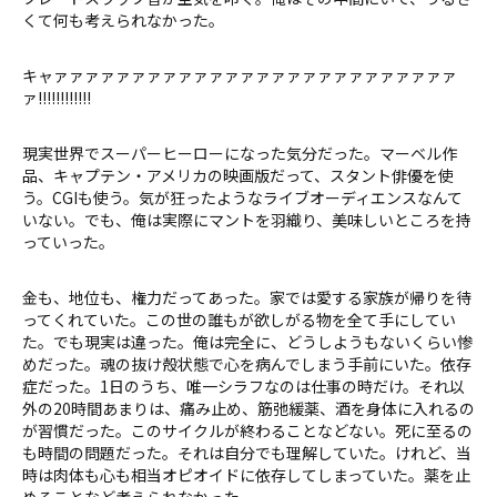
くて何も考えられなかった。
キャァァァァァァァァァァァァァァァァァァァァァァァァァァ
ァ!!!!!!!!!!!!
現実世界でスーパーヒーローになった気分だった。マーベル作
品、キャプテン・アメリカの映画版だって、スタント俳優を使
う。CGIも使う。気が狂ったようなライブオーディエンスなんて
いない。でも、俺は実際にマントを羽織り、美味しいところを持
っていった。
金も、地位も、権力だってあった。家では愛する家族が帰りを待
ってくれていた。この世の誰もが欲しがる物を全て手にしてい
た。でも現実は違った。俺は完全に、どうしようもないくらい惨
めだった。魂の抜け殻状態で心を病んでしまう手前にいた。依存
症だった。1日のうち、唯一シラフなのは仕事の時だけ。それ以
外の20時間あまりは、痛み止め、筋弛緩薬、酒を身体に入れるの
が習慣だった。このサイクルが終わることなどない。死に至るの
も時間の問題だった。それは自分でも理解していた。けれど、当
時は肉体も心も相当オピオイドに依存してしまっていた。薬を止