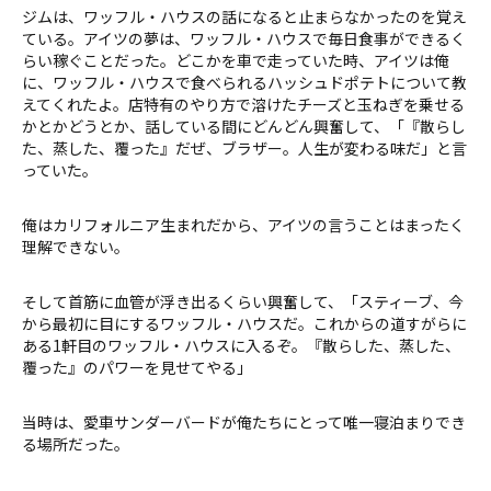
ジムは、ワッフル・ハウスの話になると止まらなかったのを覚え
ている。アイツの夢は、ワッフル・ハウスで毎日食事ができるく
らい稼ぐことだった。どこかを車で走っていた時、アイツは俺
に、ワッフル・ハウスで食べられるハッシュドポテトについて教
えてくれたよ。店特有のやり方で溶けたチーズと玉ねぎを乗せる
かとかどうとか、話している間にどんどん興奮して、「『散らし
た、蒸した、覆った』だぜ、ブラザー。人生が変わる味だ」と言
っていた。
俺はカリフォルニア生まれだから、アイツの言うことはまったく
理解できない。
そして首筋に血管が浮き出るくらい興奮して、「スティーブ、今
から最初に目にするワッフル・ハウスだ。これからの道すがらに
ある1軒目のワッフル・ハウスに入るぞ。『散らした、蒸した、
覆った』のパワーを見せてやる」
当時は、愛車サンダーバードが俺たちにとって唯一寝泊まりでき
る場所だった。