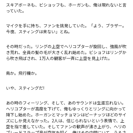
スキアボーネも、ビショッフも、ホーガンも、俺は現れないと言
っていた。
マイクを手に持ち、ファンを挑発していた。「よう、ブラザー。
今夜、スティングは来ない」とね。
その時だった。リングの上空でヘリコプターが旋回し、強風が吹
き荒れ、全員の髪の毛が大きく乱れ始めた。ビショフはリングか
ら吹き飛ばされ、1万人の観客が一斉に上空を見上げた。
鳥か。飛行機か。
いや、スティングだ!
あの時のフィーリング、そして、あのサウンドは生涯忘れない。
ヘリコプターが高度を下げて、俺もゆっくりとリングに向かって
降下し始めた。ホーガンとマッチョマンはピーナッツほどのサイ
ズにしか見えなかった。2人は、信じられないという表情で、上
空を指で差していた。そしてファンの歓声が沸き上がり、ヘリの
ブレードスラップ音が空気を叩く。俺はその中間にいて、うるさ