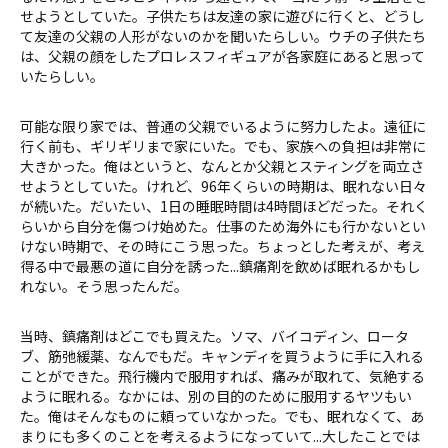
せようとしていた。子供たちは友達の家に遊びに行くと、どうし
て友達の父親の人形がないのかを聞いたらしい。ウチの子供たち
は、父親の顔をしたプロレスフィギュアが各家庭にあると思って
いたらしい。
可能な限り家では、普通の父親でいるように努力したよ。遠征に
行く前も、ギリギリまで家にいた。でも、家族への負担は非常に
大きかった。俺はというと、なんとか父親とスティングを両立さ
せようとしていた。けれど、96年くらいの時期は、眠れない日々
が続いた。だいたい、1日の睡眠時間は4時間ほどだった。それく
らいから自分を傷つけ始めた。仕事のため海外にも行かないとい
けない時期で、その時にこう思った。ちょっとした考えが、考え
得る中で最悪の道に自分を誘った...鎮痛剤を飲めば眠れるかもし
れない。そう思ったんだ。
当時、鎮痛剤はどこでも買えた。ソマ、バイコディン、ロータ
ブ、筋弛緩薬、なんでもだ。キャンディを買うように手に入れる
ことができた。飛行機内で服用すれば、痛みが取れて、気絶する
ように眠れる。なかには、別の目的のために服用するヤツもい
た。俺はそんなものに頼っていなかった。でも、眠れなくて、あ
まりにも多くのことを考えるようになっていて...大したことでは