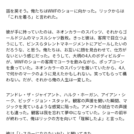
話を戻そう。俺たちはWWFのショーに向かった。リックからは
「これを着ろ」と言われた。
彼が手に持っていたのは、ネオンカラーのスパッツ、それからゴ
ールドジムのマッスルシャツ数枚。きっと彼は、客席で目立つよ
うにして、ビンスらタレントマネージメントにアピールしたいの
だろうな、と思う。俺たちは、お互いに顔を見合わせて、仕方が
ないという感じだった。そうして、大柄の4人のボディビルダー
が、WWFのショーの客席でコーラを飲みながら、ポップコーン
を食っていた。ネオンカラーのスパッツを履いていたから、4人
で何かのマークのように見えたかもしれない。笑ってもらって構
わない。だが、それから俺の人生は一変した。
アンドレ・ザ・ジャイアント、ハルク・ホーガン、アイアン・シ
ーク、ビッグ・ジョン・スタッド。観客の声援を聞いた瞬間、マ
ジックを見ているような感覚に陥った。アメフトの試合での声援
とも違った。観客は我を忘れて夢中になっていた。ショーの前半
が終わって、俺はリックの方を向いて「理解したよ」と言った。
彼は「レスラーになりたいか?」と聞いてきた。