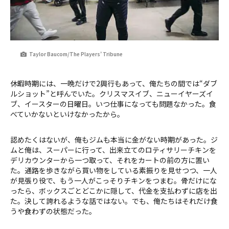
Taylor Baucom/The Players’ Tribune
休暇時期には、一晩だけで2興行もあって、俺たちの間では“ダブ
ルショット”と呼んでいた。クリスマスイブ、ニューイヤーズイ
ブ、イースターの日曜日。いつ仕事になっても問題なかった。食
べていかないといけなかったから。
認めたくはないが、俺もジムも本当に金がない時期があった。ジ
ムと俺は、スーパーに行って、出来立てのロティサリーチキンを
デリカウンターから一つ取って、それをカートの前の方に置い
た。通路を歩きながら買い物をしている素振りを見せつつ、一人
が見張り役で、もう一人がこっそりチキンをつまむ。骨だけにな
ったら、ボックスごとどこかに隠して、代金を支払わずに店を出
た。決して誇れるような話ではない。でも、俺たちはそれだけ食
うや食わずの状態だった。