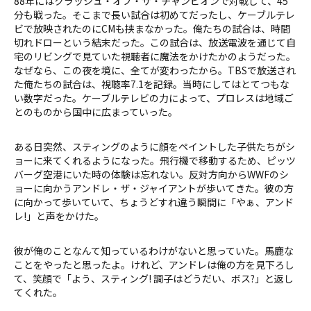
88年にはクラッシュ・オブ・ザ・チャンピオンで対戦して、45
分も戦った。そこまで長い試合は初めてだったし、ケーブルテレ
ビで放映されたのにCMも挟まなかった。俺たちの試合は、時間
切れドローという結末だった。この試合は、放送電波を通じて自
宅のリビングで見ていた視聴者に魔法をかけたかのようだった。
なぜなら、この夜を境に、全てが変わったから。TBSで放送され
た俺たちの試合は、視聴率7.1を記録。当時にしてはとてつもな
い数字だった。ケーブルテレビの力によって、プロレスは地域ご
とのものから国中に広まっていった。
ある日突然、スティングのように顔をペイントした子供たちがシ
ョーに来てくれるようになった。飛行機で移動するため、ピッツ
バーグ空港にいた時の体験は忘れない。反対方向からWWFのシ
ョーに向かうアンドレ・ザ・ジャイアントが歩いてきた。彼の方
に向かって歩いていて、ちょうどすれ違う瞬間に「やぁ、アンド
レ!」と声をかけた。
彼が俺のことなんて知っているわけがないと思っていた。馬鹿な
ことをやったと思ったよ。けれど、アンドレは俺の方を見下ろし
て、笑顔で「よう、スティング! 調子はどうだい、ボス?」と返し
てくれた。