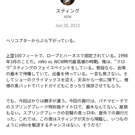
スティング
AEW
Jan 20, 2023
ヘリコプターからぶら下がっている。
上空100フィートで、ロープとハーネスで固定されている。1998
年3月のことだ。nWo vs. WCW時代最高潮の時期。俺は、“クロ
ウ”スティングのフェイスペイントをしている。普段なら、会場
の垂木で待機していて、出番を待っている。一言も発さない。そ
してショーのクライマックスを迎え、天井から一気に降下し、俺
様の黒バットでバッドガイどもにきっちり挨拶させてもらう。
でも、今回ばかりは勝手が違う。今回の興行は、パナマビーチで
のスプリングブレーク特別版ナイトロで、垂木なんてない。屋根
もない。スプリングブレークの狂騒の真っ只中、屋外での興行だ
った。これでは、この夜はスティングが天から降臨し、いつもの
ようにnWoを駆逐するチャンスはない。そうだろ?