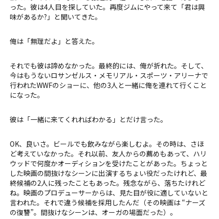
った。彼は4人目を探していた。再度ジムにやって来て「君は興
味があるか?」と聞いてきた。
俺は「無理だよ」と答えた。
それでも彼は諦めなかった。最終的には、俺が折れた。そして、
今はもうないロサンゼルス・メモリアル・スポーツ・アリーナで
行われたWWFのショーに、他の3人と一緒に俺を連れて行くこと
になった。
彼は「一緒に来てくれればわかる」とだけ言った。
OK、良いさ。ビールでも飲みながら楽しむよ。その時は、さほ
ど考えていなかった。それ以前、友人からの薦めもあって、ハリ
ウッドで何度かオーディションを受けたことがあった。ちょっと
した映画の間抜けなシーンに出演するちょい役だったけれど、最
終候補の2人に残ったこともあった。残念ながら、落ちたけれど
ね。映画のプロデューサーからは、見た目が役に適していないと
言われた。それで違う候補を採用したんだ（その映画は “ナーズ
の復讐”。間抜けなシーンは、オーガの場面だった）。