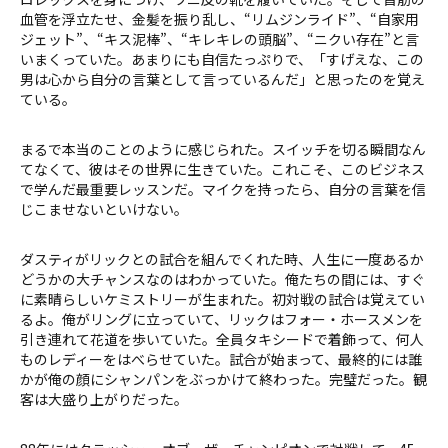
血管を浮立たせ、金髪を振り乱し、“リムジンライド”、“自家用
ジェット”、“キス泥棒”、“キレキレの頭脳”、“ニクい存在”と言
いまくっていた。あまりにも自信たっぷりで、「すげえな、この
男は心から自分の言葉として言っているんだ」と思ったのを覚え
ている。
まるで本当のことのように感じられた。スイッチを切る瞬間なん
てなくて、彼はその世界に生きていた。これこそ、このビジネス
で学んだ最重要レッスンだ。マイクを持ったら、自分の言葉を信
じこませないといけない。
ダスティがリックとの試合を組んでくれた時、人生に一度あるか
どうかの大チャンスなのはわかっていた。俺たちの間には、すぐ
に素晴らしいケミストリーが生まれた。初対戦の試合は覚えてい
るよ。俺がリングに立っていて、リックはフォー・ホースメンを
引き連れて花道を歩いていた。全員タキシードで着飾って、何人
ものレディーをはべらせていた。試合が始まって、最終的には誰
かが俺の顔にシャンパンをぶっかけて終わった。完璧だった。観
客は大盛り上がりだった。