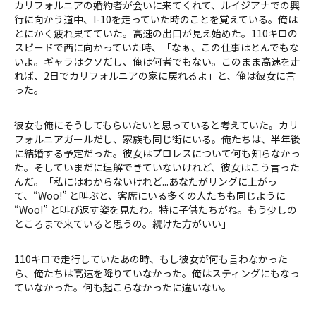
カリフォルニアの婚約者が会いに来てくれて、ルイジアナでの興
行に向かう道中、I-10を走っていた時のことを覚えている。俺は
とにかく疲れ果てていた。高速の出口が見え始めた。110キロの
スピードで西に向かっていた時、「なぁ、この仕事はとんでもな
いよ。ギャラはクソだし、俺は何者でもない。このまま高速を走
れば、2日でカリフォルニアの家に戻れるよ」と、俺は彼女に言
った。
彼女も俺にそうしてもらいたいと思っていると考えていた。カリ
フォルニアガールだし、家族も同じ街にいる。俺たちは、半年後
に結婚する予定だった。彼女はプロレスについて何も知らなかっ
た。そしていまだに理解できていないけれど、彼女はこう言った
んだ。「私にはわからないけれど...あなたがリングに上がっ
て、“Woo!” と叫ぶと、客席にいる多くの人たちも同じように
“Woo!” と叫び返す姿を見たわ。特に子供たちがね。もう少しの
ところまで来ていると思うの。続けた方がいい」
110キロで走行していたあの時、もし彼女が何も言わなかった
ら、俺たちは高速を降りていなかった。俺はスティングにもなっ
ていなかった。何も起こらなかったに違いない。