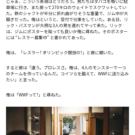
じゃぁ、こういう表現はどうだろう。男たちはタバコを吸いに駐
車場に行き、また戻って270キロのウェイトでスクワットしてい
た。鉄のシャフトが半分に折れ曲がりそうな重量で、ジム中が大
騒ぎだった。俺はというと、受付で仕事をしていた。ある日、リ
ック・バスマンが大柄な3人の男を連れてやって来た。リック
は、ジムにポスターを貼っても良いか俺に尋ねた。そのポスター
には “レスラー募集中” と書かれてあった。
俺は、「レスラー? オリンピック競技の?」と彼に聞いた。
すると彼は「違う。プロレスさ。俺は、4人のモンスターで一つ
のチームを作っているんだ。コイツらを鍛えて、WWFに送り込み
たい」と言った。
俺は「WWFって?」と尋ねた。