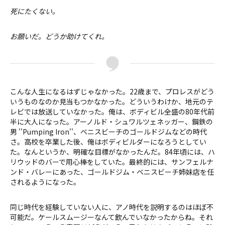
死にたくない。
お願いだ。どうか助けてくれ。
こんな人生になるはずじゃなかった。22歳まで、プロレスがどう
いうものなのか見当もつかなかった。どういうわけか、地元のテ
レビでは放送していなかった。俺は、ボディビル全盛の80年代前
半に大人になった。アーノルド・シュワルツェネッガー、鋼鉄の
男 ''Pumping Iron''、ベニスビーチのゴールドジムなどの時代
さ。高校を卒業した後、俺はボディビルダーになろうとしてい
た。なんというか、明確な目標がなかったんだ。84年頃には、ハ
リウッドのバーで用心棒をしていた。最終的には、サンフェルナ
ンド・バレーにあった、ゴールドジム・ベニスビーチ姉妹店を任
されるようになった。
同じ時代を経験していない人に、アノ時代を説明するのはほぼ不
可能だ。ケールスムージーなんて飲んでいなかったからね。それ