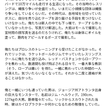
バードで10万マイルも走行する生活になった。その当時のレスリ
ングは、縄張り争いが全盛だった。いまだに小規模な団体は縄張
り争いをしているくらいだ。その時代は、各地域を仕切っていた
ボスに、自分を売り込むテープを送り届ける手段を見つけないと
いけなかった。俺たちは新人の中でも下っ端で、テープすら作っ
ていなかったから、写真だけ郵送した。大抵はモールで撮影した
宣材用の顔写真を送るのだろうけれど、俺たちは身体にオイルを
塗って、筋肉をアピールするポーズで撮影した。
俺たちはプロレスのトレーニングすら受けたことがなかった。そ
れでリックは、ラケットボールのジムでやっていたレスリングス
クールに俺たちを送り込み、レッド・バスチェンからロープワー
クを教わった。数週間も投げ飛ばされる日々で、一番大事な教訓
（そう、ロープは痛い）を得た。一緒に教わっていた仲間の一人
が消えた。気づいたらいなくなってた。それから二度と連絡が来
ることはなかった。
俺と一緒にいつも通っていた男は、ジョージア州アトランタ出身
の巨大なモンスターで、名前はジム・ヘルウィグ。190cm、
127kgの大男。筋骨隆々だった。リックからスカウトされた当
時、彼はカイロプラクターか何かになるための勉強をしていた。