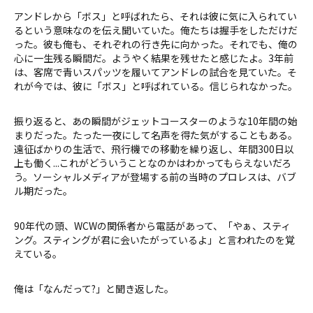
アンドレから「ボス」と呼ばれたら、それは彼に気に入られてい
るという意味なのを伝え聞いていた。俺たちは握手をしただけだ
った。彼も俺も、それぞれの行き先に向かった。それでも、俺の
心に一生残る瞬間だ。ようやく結果を残せたと感じたよ。3年前
は、客席で青いスパッツを履いてアンドレの試合を見ていた。そ
れが今では、彼に「ボス」と呼ばれている。信じられなかった。
振り返ると、あの瞬間がジェットコースターのような10年間の始
まりだった。たった一夜にして名声を得た気がすることもある。
遠征ばかりの生活で、飛行機での移動を繰り返し、年間300日以
上も働く...これがどういうことなのかはわかってもらえないだろ
う。ソーシャルメディアが登場する前の当時のプロレスは、バブ
ル期だった。
90年代の頭、WCWの関係者から電話があって、「やぁ、スティ
ング。スティングが君に会いたがっているよ」と言われたのを覚
えている。
俺は「なんだって?」と聞き返した。