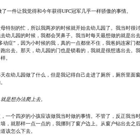
做了一件让我觉得和今年获得UFC冠军几乎一样骄傲的事情。
父母特别的忙，所以我两岁的时候就开始去幼儿园了。我当时很
我去幼儿园的时候，我都会哭鼻子。我当时每天最想做的就是出
多动症”，因为小时候的我，真的一点都坐不住，我爸妈连家门
会跑出去。那天，幼儿园的门也是锁着的，我就是很想逃出去。
一样。
那天在幼儿园做了什么，但是我记得自己走进了厕所，厕所里面
的。
，就是想办法爬上去。
定，一个四岁的小孩应该做我当时做的事情。不管了，反正我当
着墙，就那样一点一点的，我挪到了窗户边上。从窗户钻出去之
知道该怎么下去。