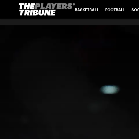
BASKETBALL
FOOTBALL
SO