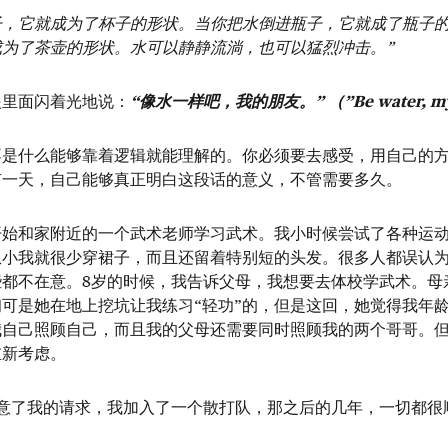
子，它就成为了杯子的形状。当你把水倒进瓶子，它就成了瓶子
成为了茶壶的形状。水可以静静流淌，也可以猛烈冲击。”
眼里面闪着光地说：
“像水一样吧，我的朋友。” （”Be water, my f
不是什么能够靠着逻辑就能理解的。你必须要去感受，用自己的
有一天，自己能够真正明白这段话的意义，不管需要多久。
开始和家附近的一个武术老师学习武术。我小时候尝试了各种运
从小我就很少穿裙子，而且还留着特别短的头发。很多人都误认
些都不在意。8岁的时候，我告诉父母，我想要去体校学武术。母
可是她在地上挖坑让我练习“轻功”的，但是这回，她觉得我年
自己照顾自己，而且我的父母还需要同时照顾我的两个哥哥。但
重新考虑。
同意了我的请求，我加入了一个散打队，那之后的几年，一切都很