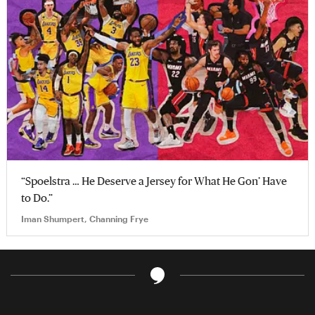
“Spoelstra … He Deserve a Jersey for What He Gon’ Have
to Do.”
Iman Shumpert, Channing Frye