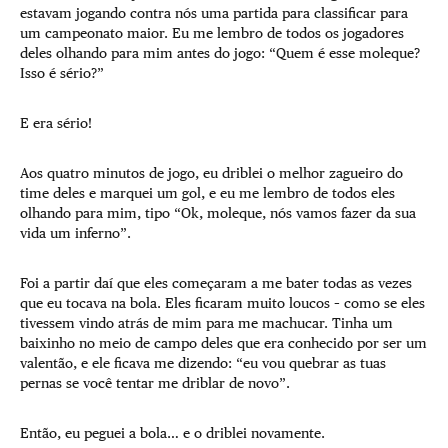
estavam jogando contra nós uma partida para classificar para
um campeonato maior. Eu me lembro de todos os jogadores
deles olhando para mim antes do jogo: “Quem é esse moleque?
Isso é sério?”
E era sério!
Aos quatro minutos de jogo, eu driblei o melhor zagueiro do
time deles e marquei um gol, e eu me lembro de todos eles
olhando para mim, tipo “Ok, moleque, nós vamos fazer da sua
vida um inferno”.
Foi a partir daí que eles começaram a me bater todas as vezes
que eu tocava na bola. Eles ficaram muito loucos – como se eles
tivessem vindo atrás de mim para me machucar. Tinha um
baixinho no meio de campo deles que era conhecido por ser um
valentão, e ele ficava me dizendo: “eu vou quebrar as tuas
pernas se você tentar me driblar de novo”.
Então, eu peguei a bola… e o driblei novamente.