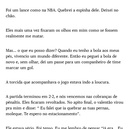
Foi um lance como na NBA. Quebrei a espinha dele. Deixei no
chão.
Eles mais uma vez fixaram os olhos em mim como se fossem
realmente me matar.
Mas… o que eu posso dizer? Quando eu tenho a bola aos meus
pés, vivencio um mundo diferente. Então eu peguei a bola de
novo e, sem olhar, dei um passe para um companheiro de time
marcar um gol.
A torcida que acompanhava o jogo estava indo a loucura.
A partida terminou em 2-2, e nós vencemos nas cobranças de
pênaltis. Eles ficaram revoltados. No apito final, o valentão virou
pra mim e disse: “ Eu falei que ia quebrar as tuas pernas,
moleque. Te espero no estacionamento”.
Ele estava sério. Foi tenso. Eu me lembro de pensar “já era… Eu