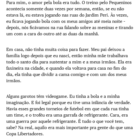
Para mim, o amor pela bola era tudo. O treino pelo Pequeninos
acontecia somente duas vezes por semana, então, se eu não
estava lá, eu estava jogando nas ruas do Jardim Peri. Às vezes,
eu ficava jogando bola com os meus amigos até meia noite –
depois, nós ficávamos na rua falando sobre as meninas e tirando
um com a cara do outro até as duas da manhã.
Em casa, não tinha muita coisa para fazer. Meu pai deixou a
família logo depois que eu nasci, então minha mãe trabalhava
todo o santo dia para sustentar a mim e a meus irmãos. Ela era
faxineira na cidade, e quando ela voltava para casa no fim do
dia, ela tinha que dividir a cama comigo e com um dos meus
irmãos.
Alguns garotos têm videogame. Eu tinha a bola e a minha
imaginação. E foi legal porque eu tive uma infância de verdade.
Havia esses grandes torneios de futebol em que cada rua tinha
um time, e o troféu era uma garrafa de refrigerante. Cara, era
uma guerra por aquele refrigerante. É tudo o que você tem,
sabe? Na real, aquilo era mais importante pra gente do que uma
Copa Libertadores.