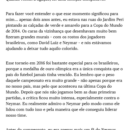
Para fazer você entender o que esse momento significou para
mim… apenas dois anos antes, eu estava nas ruas do Jardim Peri
pintando as calçadas de verde e amarelo para a Copa do Mundo
de 2014. Os caras da vizinhança que desenhavam muito bem
fizeram grandes murais – com os rostos dos jogadores
brasileiros, como David Luiz e Neymar – e nós estávamos
ajudando a deixar tudo aquilo colorido.
Esse torneio em 2016 foi bastante especial para os brasileiros,
porque a medalha de ouro olímpica era a única conquista que o
país do futebol jamais tinha vencido. Eu lembro que o peso
daquele campeonato era muito grande – não apenas porque era
no nosso país, mas pelo que aconteceu na última Copa do
Mundo. Depois que nós não jogamos bem as duas primeiras
partidas, a crítica ficou muito intensa, especialmente contra o
Neymar. Eu realmente admiro o Neymar pelo modo como ele
lidou com tudo isso e pela maneira que ele conseguiu liderar
nosso time.
Antes do campeonato, eu era apenas mais um fã do Neymar,