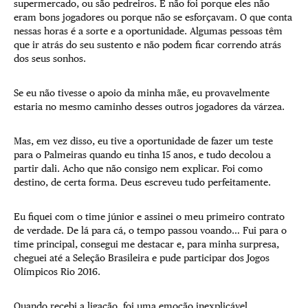
supermercado, ou são pedreiros. E não foi porque eles não
eram bons jogadores ou porque não se esforçavam. O que conta
nessas horas é a sorte e a oportunidade. Algumas pessoas têm
que ir atrás do seu sustento e não podem ficar correndo atrás
dos seus sonhos.
Se eu não tivesse o apoio da minha mãe, eu provavelmente
estaria no mesmo caminho desses outros jogadores da várzea.
Mas, em vez disso, eu tive a oportunidade de fazer um teste
para o Palmeiras quando eu tinha 15 anos, e tudo decolou a
partir dali. Acho que não consigo nem explicar. Foi como
destino, de certa forma. Deus escreveu tudo perfeitamente.
Eu fiquei com o time júnior e assinei o meu primeiro contrato
de verdade. De lá para cá, o tempo passou voando… Fui para o
time principal, consegui me destacar e, para minha surpresa,
cheguei até a Seleção Brasileira e pude participar dos Jogos
Olímpicos Rio 2016.
Quando recebi a ligação, foi uma emoção inexplicável.