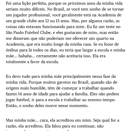
Foi uma lição perfeita, porque os próximos anos da minha vida
seriam muito difíceis. No Brasil, se você tem sonho de se tornar
um jogador profissional, você geralmente está na Academia de
um grande clube aos 12 ou 13 anos. Mas, por alguma razão, as
coisas não estavam funcionando para mim. Eu fiz um teste no
São Paulo Futebol Clube, e eles gostaram de mim, mas então
me disseram que não poderiam me oferecer um quarto na
Academia, que era muito longe da minha casa. Se eu fosse de
ônibus para lá todos os dias, eu teria que largar a escola e minha
mãe… hahaha… certamente não aceitaria isso. Ela era
totalmente a favor da escola.
Eu devo tudo para minha mãe principalmente nessa fase da
minha vida. Porque muitos garotos no Brasil, quando são de
origem mais humilde, têm de começar a trabalhar quando
fazem 14 anos de idade para ajudar a família. Eles não podem
jogar futebol, ir para a escola e trabalhar ao mesmo tempo.
Então, o sonho deles morre nesse momento.
Mas minha mãe… cara, ela acreditou em mim. Seja qual for a
razão, ela acreditou. Ela falou para eu continuar, não