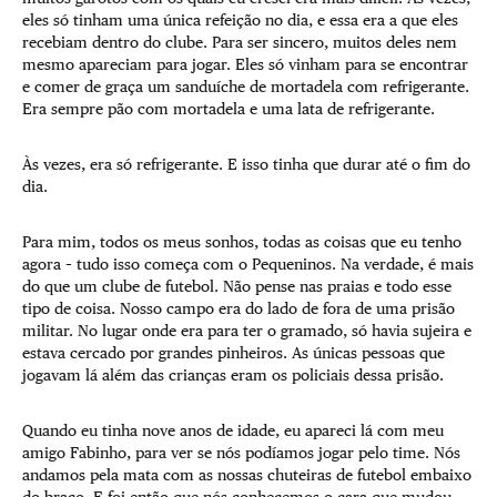
eles só tinham uma única refeição no dia, e essa era a que eles
recebiam dentro do clube. Para ser sincero, muitos deles nem
mesmo apareciam para jogar. Eles só vinham para se encontrar
e comer de graça um sanduíche de mortadela com refrigerante.
Era sempre pão com mortadela e uma lata de refrigerante.
Às vezes, era só refrigerante. E isso tinha que durar até o fim do
dia.
Para mim, todos os meus sonhos, todas as coisas que eu tenho
agora – tudo isso começa com o Pequeninos. Na verdade, é mais
do que um clube de futebol. Não pense nas praias e todo esse
tipo de coisa. Nosso campo era do lado de fora de uma prisão
militar. No lugar onde era para ter o gramado, só havia sujeira e
estava cercado por grandes pinheiros. As únicas pessoas que
jogavam lá além das crianças eram os policiais dessa prisão.
Quando eu tinha nove anos de idade, eu apareci lá com meu
amigo Fabinho, para ver se nós podíamos jogar pelo time. Nós
andamos pela mata com as nossas chuteiras de futebol embaixo