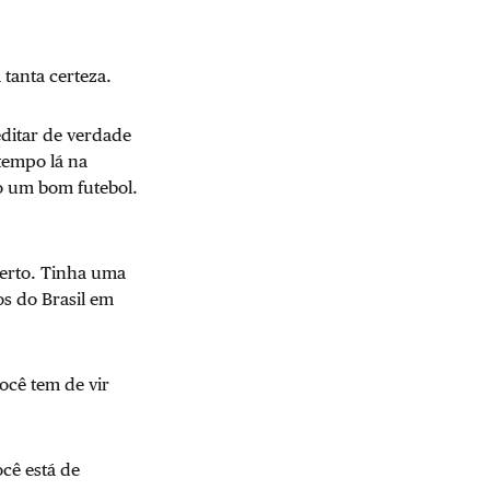
 tanta certeza.
ditar de verdade
tempo lá na
do um bom futebol.
 certo. Tinha uma
s do Brasil em
ocê tem de vir
ocê está de