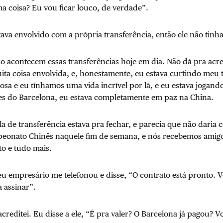
a coisa? Eu vou ficar louco, de verdade”.
va envolvido com a própria transferência, então ele não tinha
 acontecem essas transferências hoje em dia. Não dá pra acre
ta coisa envolvida, e, honestamente, eu estava curtindo meu 
sa e eu tínhamos uma vida incrível por lá, e eu estava jogan
s do Barcelona, eu estava completamente em paz na China.
la de transferência estava pra fechar, e parecia que não daria
peonato Chinês naquele fim de semana, e nós recebemos amigo
o e tudo mais.
u empresário me telefonou e disse, “O contrato está pronto. V
 assinar”.
creditei. Eu disse a ele, “É pra valer? O Barcelona já pagou? V