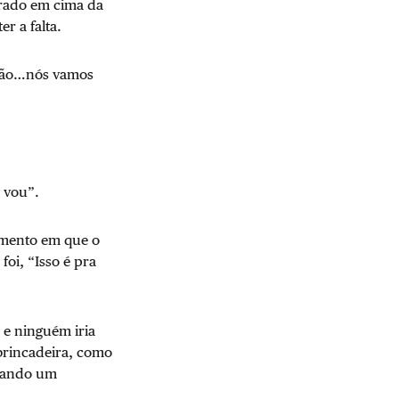
arado em cima da
r a falta.
ntão…nós vamos
 vou”.
momento em que o
foi, “Isso é pra
 e ninguém iria
 brincadeira, como
ogando um