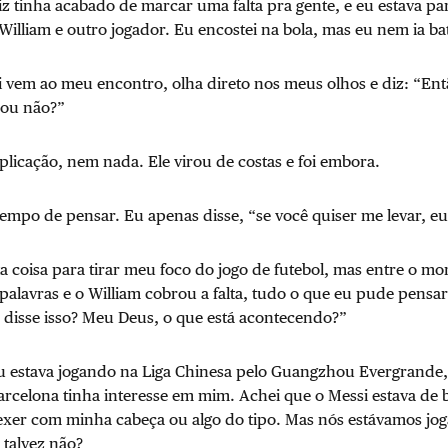
uiz tinha acabado de marcar uma falta pra gente, e eu estava p
William e outro jogador. Eu encostei na bola, mas eu nem ia bate
i vem ao meu encontro, olha direto nos meus olhos e diz: “E
 ou não?”
plicação, nem nada. Ele virou de costas e foi embora.
empo de pensar. Eu apenas disse, “se você quiser me levar, eu
a coisa para tirar meu foco do jogo de futebol, mas entre o 
 palavras e o William cobrou a falta, tudo o que eu pude pensar 
e disse isso? Meu Deus, o que está acontecendo?”
u estava jogando na Liga Chinesa pelo Guangzhou Evergrande,
arcelona tinha interesse em mim. Achei que o Messi estava de
mexer com minha cabeça ou algo do tipo. Mas nós estávamos j
 talvez não?