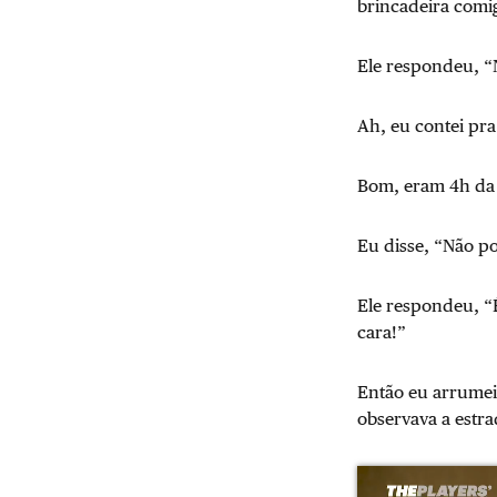
brincadeira comi
Ele respondeu, “N
Ah, eu contei pr
Bom, eram 4h da
Eu disse, “Não p
Ele respondeu, “É
cara!”
Então eu arrumei 
observava a estr