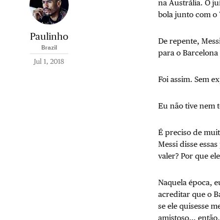
na Austrália. O j
bola junto com o 
Paulinho
De repente, Mess
Brazil
para o Barcelona
Jul 1, 2018
Foi assim. Sem ex
Eu não tive nem t
É preciso de muit
Messi disse essas
valer? Por que el
Naquela época, e
acreditar que o B
se ele quisesse 
amistoso… então,