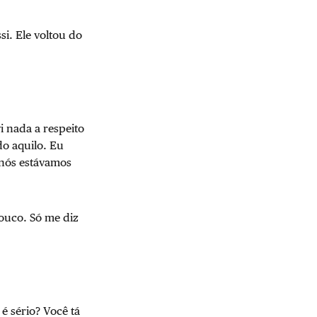
i. Ele voltou do
i nada a respeito
do aquilo. Eu
 nós estávamos
louco. Só me diz
é sério? Você tá