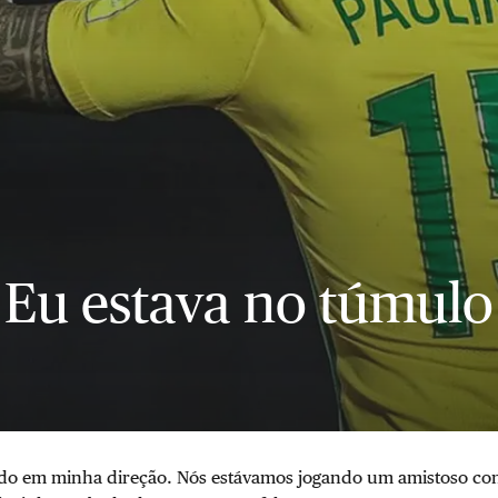
Eu estava no túmulo
do em minha direção. Nós estávamos jogando um amistoso con