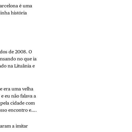
Barcelona é uma
inha história
idos de 2008. O
pensando no que ia
ado na Lituânia e
ue era uma velha
 e eu não falava a
 pela cidade com
osso encontro e….
aram a imitar