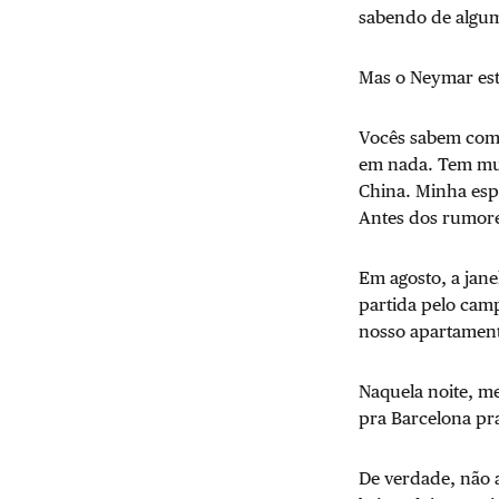
sabendo de algum
Mas o Neymar esta
Vocês sabem como
em nada. Tem mui
China. Minha espo
Antes dos rumore
Em agosto, a jane
partida pelo cam
nosso apartament
Naquela noite, me
pra Barcelona pra
De verdade, não a