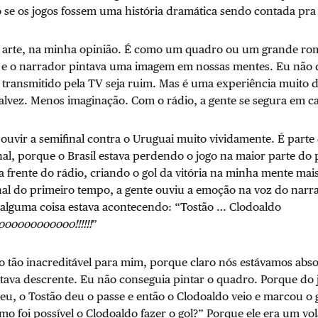
 se os jogos fossem uma história dramática sendo contada pra
 arte, na minha opinião. É como um quadro ou um grande rom
, e o narrador pintava uma imagem em nossas mentes. Eu não
l transmitido pela TV seja ruim. Mas é uma experiência muito 
alvez. Menos imaginação. Com o rádio, a gente se segura em c
ouvir a semifinal contra o Uruguai muito vividamente. É parte
l, porque o Brasil estava perdendo o jogo na maior parte do 
a frente do rádio, criando o gol da vitória na minha mente mai
inal do primeiro tempo, a gente ouviu a emoção na voz do nar
e alguma coisa estava acontecendo: “Tostão … Clodoaldo
ooooooooooo!!!!!!
”
 tão inacreditável para mim, porque claro nós estávamos abs
stava descrente. Eu não conseguia pintar o quadro. Porque do j
u, o Tostão deu o passe e então o Clodoaldo veio e marcou o g
 foi possível o Clodoaldo fazer o gol?” Porque ele era um vol