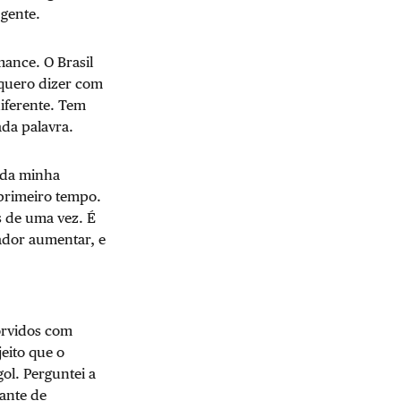
 gente.
ance. O Brasil
 quero dizer com
diferente. Tem
ada palavra.
 da minha
primeiro tempo.
s de uma vez. É
rador aumentar, e
orvidos com
eito que o
ol. Perguntei a
ante de