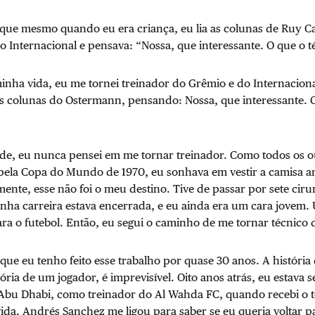
que mesmo quando eu era criança, eu lia as colunas de Ruy C
o Internacional e pensava: “Nossa, que interessante. O que o té
inha vida, eu me tornei treinador do Grêmio e do Internaciona
as colunas do Ostermann, pensando: Nossa, que interessante. O
dade, eu nunca pensei em me tornar treinador. Como todos os o
ela Copa do Mundo de 1970, eu sonhava em vestir a camisa a
izmente, esse não foi o meu destino. Tive de passar por sete cir
inha carreira estava encerrada, e eu ainda era um cara jovem.
ara o futebol. Então, eu segui o caminho de me tornar técnico d
ar que eu tenho feito esse trabalho por quase 30 anos. A históri
ória de um jogador, é imprevisível. Oito anos atrás, eu estava
bu Dhabi, como treinador do Al Wahda FC, quando recebi o 
a. Andrés Sanchez me ligou para saber se eu queria voltar par