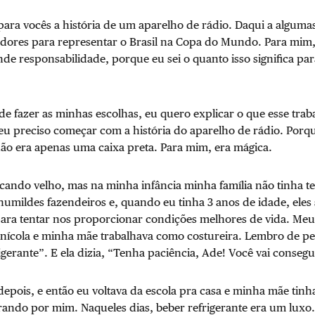
ara vocês a história de um aparelho de rádio. Daqui a alguma
gadores para representar o Brasil na Copa do Mundo. Para mim
 responsabilidade, porque eu sei o quanto isso significa par
de fazer as minhas escolhas, eu quero explicar o que esse traba
 eu preciso começar com a história do aparelho de rádio. Por
não era apenas uma caixa preta. Para mim, era mágica.
ficando velho, mas na minha infância minha família não tinha t
 humildes fazendeiros e, quando eu tinha 3 anos de idade, ele
para tentar nos proporcionar condições melhores de vida. Me
ícola e minha mãe trabalhava como costureira. Lembro de pe
gerante”. E ela dizia, “Tenha paciência, Ade! Você vai consegu
 depois, e então eu voltava da escola pra casa e minha mãe tin
rando por mim. Naqueles dias, beber refrigerante era um luxo.