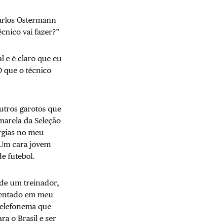
arlos Ostermann
cnico vai fazer?”
l e é claro que eu
 que o técnico
utros garotos que
marela da Seleção
urgias no meu
 Um cara jovem
e futebol.
a de um treinador,
 sentado em meu
telefonema que
a o Brasil e ser