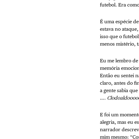
futebol. Era como
É uma espécie de
estava no ataque
isso que o futebo
menos mistério, t
Eu me lembro de 
memória emociona
Então eu sentei n
claro, antes do f
a gente sabia qu
….
Clodoaldooooo
E foi um momento
alegria, mas eu e
narrador descreve
mim mesmo: “Como