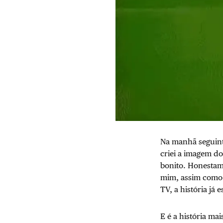
Na manhã seguinte
criei a imagem d
bonito. Honestam
mim, assim como 
TV, a história já
E é a história mai