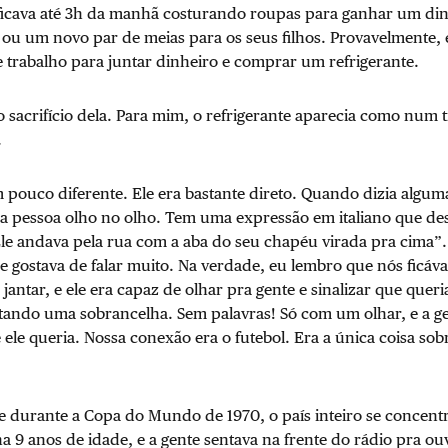
 ficava até 3h da manhã costurando roupas para ganhar um din
ou um novo par de meias para os seus filhos. Provavelmente, e
 trabalho para juntar dinheiro e comprar um refrigerante.
 sacrifício dela. Para mim, o refrigerante aparecia como num
.
 pouco diferente. Ele era bastante direto. Quando dizia alguma
a pessoa olho no olho. Tem uma expressão em italiano que des
le andava pela rua com a aba do seu chapéu virada pra cima”.
e gostava de falar muito. Na verdade, eu lembro que nós ficá
jantar, e ele era capaz de olhar pra gente e sinalizar que quer
tando uma sobrancelha. Sem palavras! Só com um olhar, e a ge
ele queria. Nossa conexão era o futebol. Era a única coisa sob
 durante a Copa do Mundo de 1970, o país inteiro se concentr
ha 9 anos de idade, e a gente sentava na frente do rádio pra ou