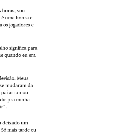
s horas, vou
, é uma honra e
a os jogadores e
lho significa para
que quando eu era
elevisão. Meus
s se mudaram da
u pai arrumou
dir pra minha
ir”.
ha deixado um
 Só mais tarde eu