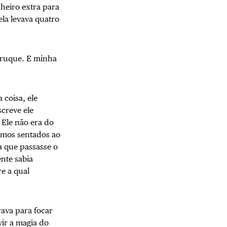
heiro extra para
la levava quatro
 truque. E minha
 coisa, ele
creve ele
 Ele não era do
vamos sentados ao
ia que passasse o
nte sabia
re a qual
ava para focar
vir a magia do