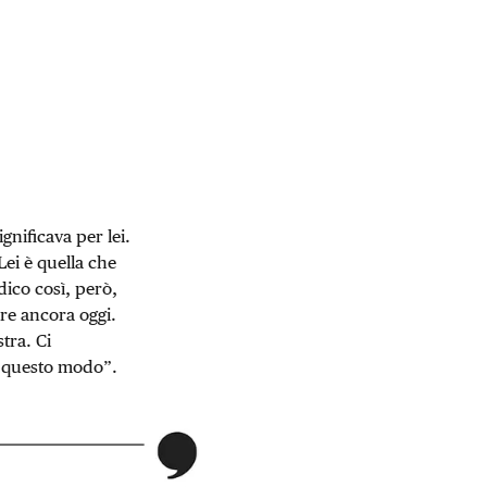
gnificava per lei.
Lei è quella che
dico così, però,
are ancora oggi.
tra. Ci
in questo modo”.