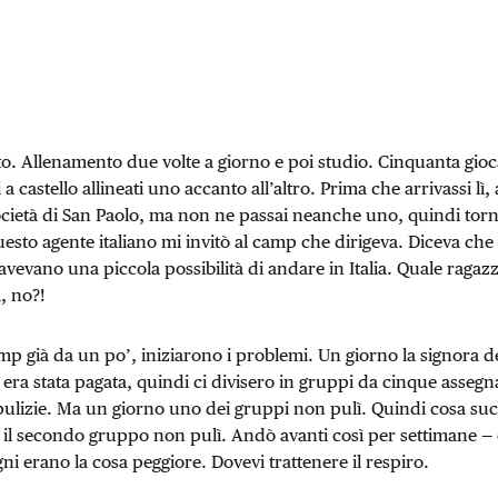
to. Allenamento due volte a giorno e poi studio. Cinquanta gioc
a castello allineati uno accanto all’altro. Prima che arrivassi lì,
ocietà di San Paolo, ma non ne passai neanche uno, quindi tornai
esto agente italiano mi invitò al camp che dirigeva. Diceva che 
 avevano una piccola possibilità di andare in Italia. Quale raga
, no?!
p già da un po’, iniziarono i problemi. Un giorno la signora de
ra stata pagata, quindi ci divisero in gruppi da cinque asseg
pulizie. Ma un giorno uno dei gruppi non pulì. Quindi cosa suc
l secondo gruppo non pulì. Andò avanti così per settimane — e 
ni erano la cosa peggiore. Dovevi trattenere il respiro.