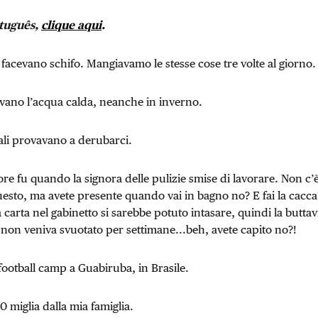
tuguês,
clique aqui
.
facevano schifo. Mangiavamo le stesse cose tre volte al giorno.
vano l’acqua calda, neanche in inverno.
cali provavano a derubarci.
ore fu quando la signora delle pulizie smise di lavorare. Non 
esto, ma avete presente quando vai in bagno no? E fai la cacca
a carta nel gabinetto si sarebbe potuto intasare, quindi la buttav
 non veniva svuotato per settimane...beh, avete capito no?!
football camp a Guabiruba, in Brasile.
0 miglia dalla mia famiglia.