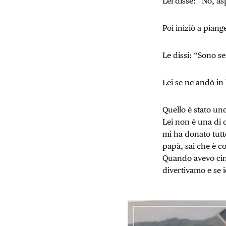
Lei disse: “No, as
Poi iniziò a piang
Le dissi: “Sono se
Lei se ne andò in
Quello è stato uno
Lei non è una di 
mi ha donato tutto
papà, sai che è co
Quando avevo cinq
divertivamo e se 