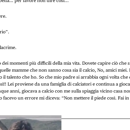
petta… per favore non dire così...”
ere.
rio”.
 lacrime.
 dei momenti più difficili della mia vita. Dovete capire ciò che si
quelle mamme che non sanno cosa sia il calcio, No, amici miei. 
 il talento che ho. So che mio padre si arrabbia ogni volta che 
sì!! Lei proviene da una famiglia di calciatori e continua a gioc
ue anni, giocava a calcio con me sulla spiaggia vicino casa nos
io facevo un errore mi diceva: “Non mettere il piede così. Fai 