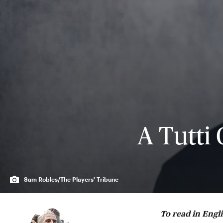
A Tutti
Sam Robles/The Players' Tribune
To read in Engl