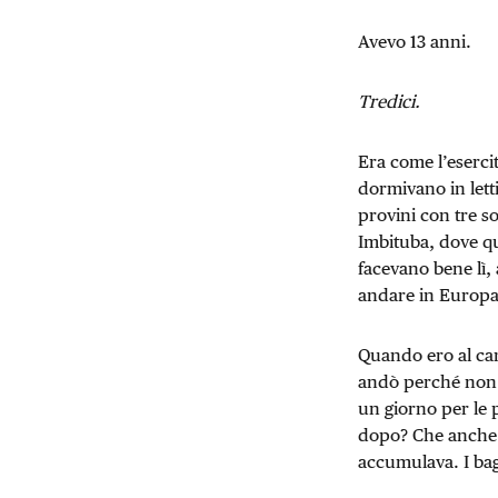
Avevo 13 anni.
Tredici.
Era come l’eserci
dormivano in letti 
provini con tre s
Imbituba, dove qu
facevano bene lì,
andare in Europa
Quando ero al cam
andò perché non e
un giorno per le 
dopo? Che anche i
accumulava. I bag