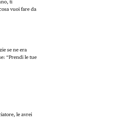
no, ti
cosa vuoi fare da
zie se ne era
: “Prendi le tue
iatore, le avrei